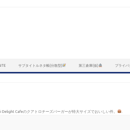
ITE
サブタイトルネタ帳(分散型)
第三倉庫(仮)
プライバ
di Delight Cafeのクアトロチーズバーガーが特大サイズでおいしい件。
.