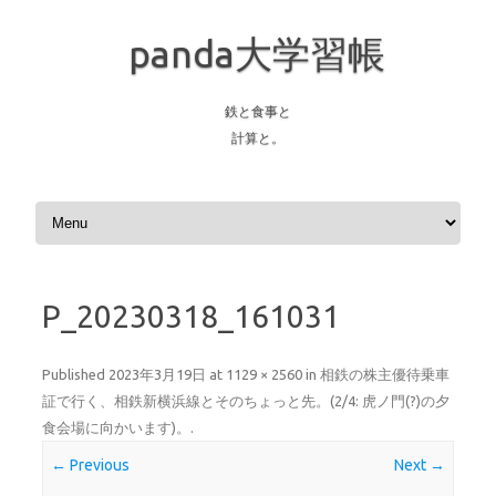
panda大学習帳
鉄と食事と
計算と。
Skip to content
P_20230318_161031
Published
2023年3月19日
at
1129 × 2560
in
相鉄の株主優待乗車
証で行く、相鉄新横浜線とそのちょっと先。(2/4: 虎ノ門(?)の夕
食会場に向かいます)。
.
← Previous
Next →