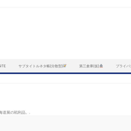
ITE
サブタイトルネタ帳(分散型)
第三倉庫(仮)
プライバ
海道展の戦利品。
.