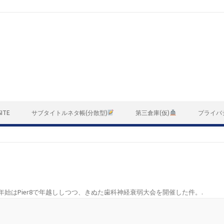
ITE
サブタイトルネタ帳(分散型)
第三倉庫(仮)
プライバ
年始はPier8で年越ししつつ、きぬた歯科神経衰弱大会を開催した件。
.