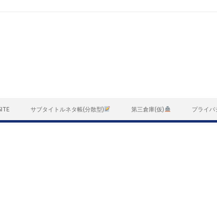
ITE
サブタイトルネタ帳(分散型)
第三倉庫(仮)
プライバ