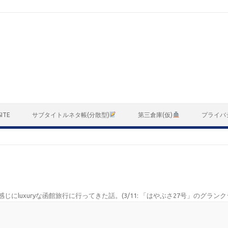
ITE
サブタイトルネタ帳(分散型)
第三倉庫(仮)
プライバ
感じにluxuryな函館旅行に行ってきた話。(3/11: 「はやぶさ27号」のグラ