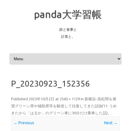
panda大学習帳
鉄と食事と
計算と。
Skip to content
P_20230923_152356
Published
2023年10月2日
at
2560 × 1129
in
新横浜-高松間を展
望グリーン席や補助席等を駆使して往復してきた話(8/11: うめ
きたから「はるか」のグリーン車に30分だけ乗車した話)。
.
← Previous
Next →