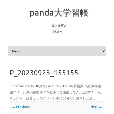
panda大学習帳
鉄と食事と
計算と。
Skip to content
P_20230923_155155
Published
2023年10月2日
at
2560 × 1129
in
新横浜-高松間を展
望グリーン席や補助席等を駆使して往復してきた話(8/11: うめ
きたから「はるか」のグリーン車に30分だけ乗車した話)。
.
← Previous
Next →