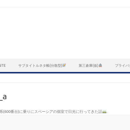
ITE
サブタイトルネタ帳(分散型)
第三倉庫(仮)
プライバ
_a
31系(600番台)に乗りにスペーシアの個室で日光に行ってきた話
.