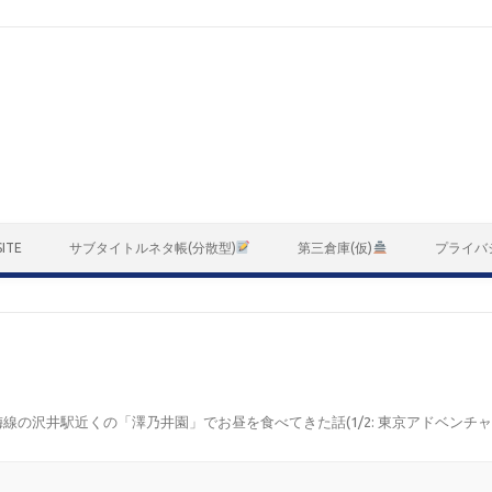
ITE
サブタイトルネタ帳(分散型)
第三倉庫(仮)
プライバ
梅線の沢井駅近くの「澤乃井園」でお昼を食べてきた話(1/2: 東京アドベン