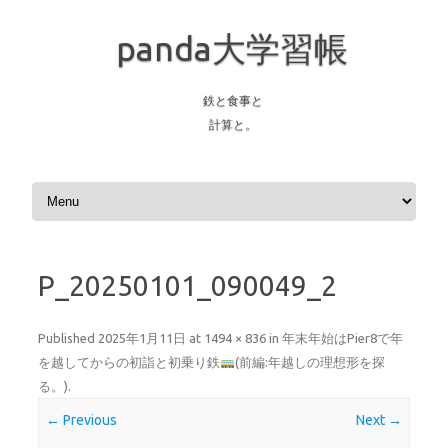
panda大学習帳
鉄と食事と
計算と。
Skip to content
P_20250101_090049_2
Published
2025年1月11日
at
1494 × 836
in
年末年始はPier8で年
を越してからの初詣と初乗り鉄
(前編:年越しの理想形を探
る。)
.
← Previous
Next →