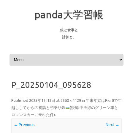
panda大学習帳
鉄と食事と
計算と。
Skip to content
P_20250104_095628
Published
2025年1月13日
at
2560 × 1129
in
年末年始はPier8で年
越ししてからの初詣と初乗り鉄
(後編:中央線のグリーン車と
ロマンスカーに乗れた件)
.
← Previous
Next →