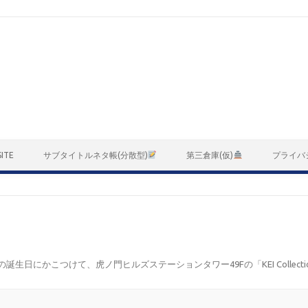
ITE
サブタイトルネタ帳(分散型)
第三倉庫(仮)
プライバ
の誕生日にかこつけて、虎ノ門ヒルズステーションタワー49Fの「KEI Collecti