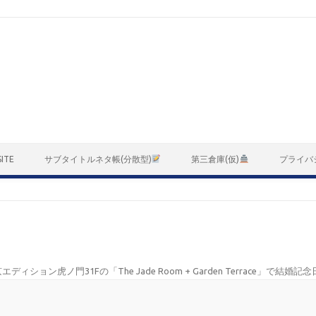
ITE
サブタイトルネタ帳(分散型)
第三倉庫(仮)
プライバ
エディション虎ノ門31Fの「The Jade Room + Garden Terrace」で結婚