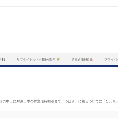
ITE
サブタイトルネタ帳(分散型)
第三倉庫(仮)
プライバ
連休の中日にJR東日本の株主優待割引券で「つばさ」に乗るついでに「ひたち」に