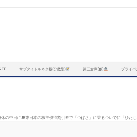
ITE
サブタイトルネタ帳(分散型)
第三倉庫(仮)
プライバ
連休の中日にJR東日本の株主優待割引券で「つばさ」に乗るついでに「ひたち」に