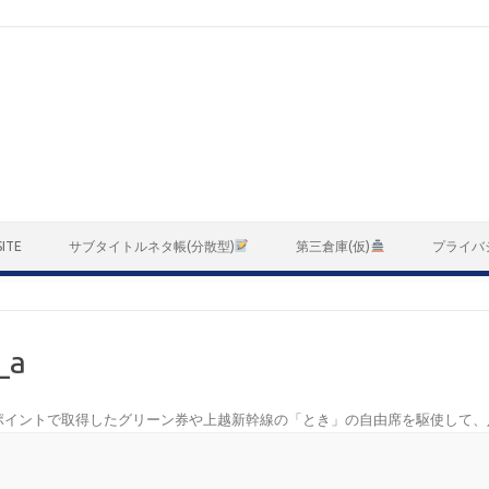
ITE
サブタイトルネタ帳(分散型)
第三倉庫(仮)
プライバ
_a
Eポイントで取得したグリーン券や上越新幹線の「とき」の自由席を駆使して、八