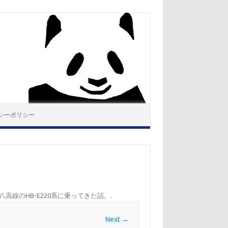
シーポリシー
高線のHB-E220系に乗ってきた話。
.
Next →