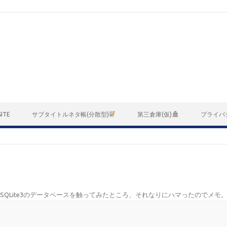
ITE
サブタイトルネタ帳(分散型)
第三倉庫(仮)
プライバ
BAからSQLite3のデータベースを触ってみたところ、それなりにハマったのでメモ