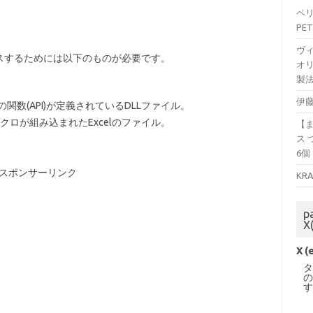
ペリ
PET
ヴ
アクセスするためには以下のものが必要です。
オリ
製法
伊藤
関数(API)が定義されているDLLファイル。
Aマクロが組み込まれたExcelのファイル。
【
ス 
6個
スポンサーリンク
KR
p
X
X (