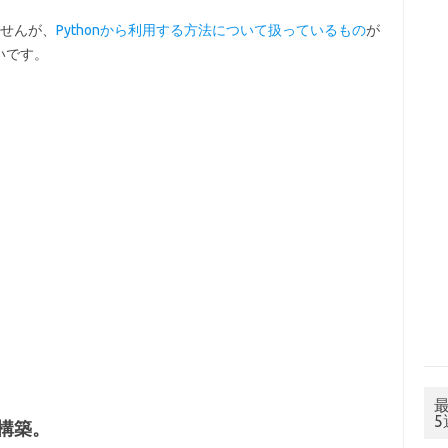
ませんが、
Pythonから利用する方法について扱っているもの
が
いです。
境構築。