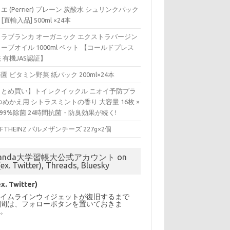
エ (Perrier) プレーン 炭酸水 シュリンクパック
 [直輸入品] 500ml ×24本
ィラブランカ オーガニック エクストラバージン
ーブオイル 1000ml ペット 【コールドプレス
 有機JAS認証】
園 ビタミン野菜 紙パック 200ml×24本
まとめ買い】トイレクイックル ニオイ予防プラ
つめかえ用 シトラスミントの香り 大容量 16枚 ×
 99%除菌 24時間抗菌・防臭効果が続く!
AFTHEINZ パルメザンチーズ 227g×2個
anda大学習帳大公式アカウント on
(ex. Twitter), Threads, Bluesky
ex. Twitter)
タイムラインウィジェットが復旧するまで
の間は、フォローボタンを置いておきま
す。