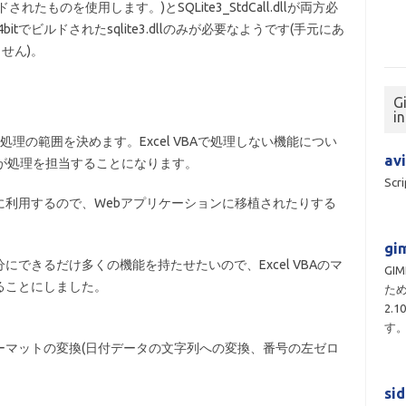
でビルドされたものを使用します。)とSQLite3_StdCall.dllが両方必
4bitでビルドされたsqlite3.dllのみが必要なようです(手元にあ
ません)。
G
i
つ処理の範囲を決めます。Excel VBAで処理しない機能につい
avi
e3が処理を担当することになります。
Scri
に利用するので、Webアプリケーションに移植されたりする
gim
できるだけ多くの機能を持たせたいので、Excel VBAのマ
GI
ることにしました。
ため
2.
す
ォーマットの変換(日付データの文字列への変換、番号の左ゼロ
si