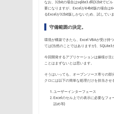
なお、32bitの場合はsqlite3.dll(32bit
要になりますが、Excelが64bit版の場合は6
るExcelが32bit版しかないため、試してい
守備範囲の決定。
環境が構築できたら、Excel VBAが受け持
ては(当然のことではありますが)、SQLit
今回開発するアプリケーションは嫁様が主
ことはまずないとは思います。
そうはいっても、オープンソース寄りの部分に
クロには以下の簡単な処理だけを担当させ
ユーザーインターフェース
Excelのセル上での表示に必要なフ
詰め等)