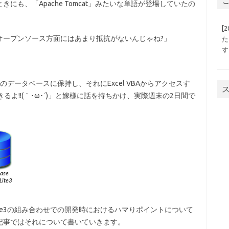
も、「Apache Tomcat」みたいな単語が登場していたの
[
オープンソース方面にはあまり抵抗がないんじゃね?」
た
す
のデータベースに保持し、それにExcel VBAからアクセスす
るよ!!(｀･ω･´)」と嫁様に話を持ちかけ、実際週末の2日間で
Lite3の組み合わせでの開発時におけるハマりポイントについて
記事ではそれについて書いていきます。