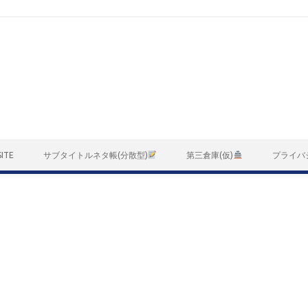
ITE
サブタイトルネタ帳(分散型)
第三倉庫(仮)
プライバ