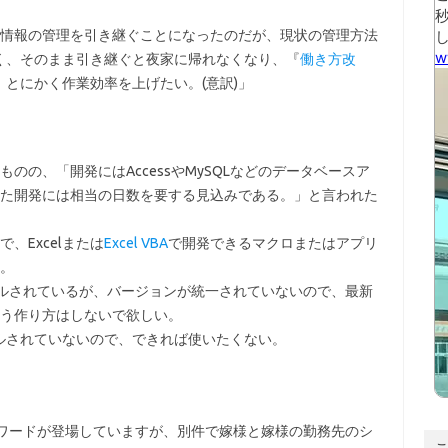
件情報の管理を引き継ぐことになったのだが、現状の管理方法
く、そのまま引き継ぐと夜家に帰れなくなり、『
働き方改
とにかく作業効率を上げたい。(意訳)」
のの、「開発にはAccessやMySQLなどのデータベースア
た開発には相当の日数を要する見込みである。」と言われた
、Excelまたは
Excel VBA
で開発できるマクロまたはアプリ
。
トールされているが、バージョンが統一されていないので、最新
う作り方はしないで欲しい。
トールされていないので、できれば使いたくない。
ーワードが登場していますが、別件で嫁様と嫁様の勤務先のシ
こ