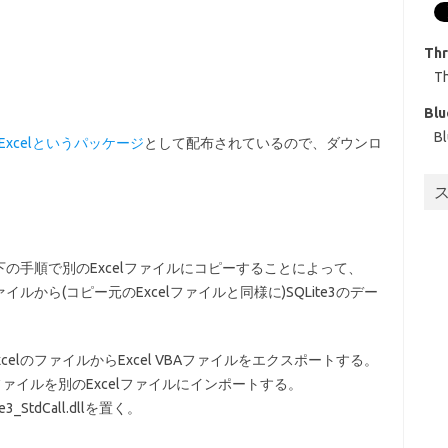
Th
T
Blu
B
ForExcelというパッケージ
として配布されているので、ダウンロ
は以下の手順で別のExcelファイルにコピーすることによって、
ファイルから(コピー元のExcelファイルと同様に)SQLite3のデー
。
elのファイルからExcel VBAファイルをエクスポートする。
Aファイルを別のExcelファイルにインポートする。
3_StdCall.dllを置く。