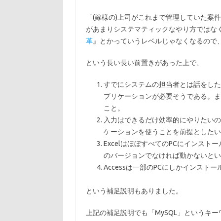
「(嫁様の)上司がこれまで管理していた案
があまりシステマティックなやり方ではな
革
』とかっていうレベルじゃなくなるので、
という長い長い前置きがあった上で、
すでにシステムの担当者とは話をしたも
プリケーションが必要そうである。ま
こと。
入力はできるだけ効率的にやりたいので
ケーションを使うことを前提としたい
ExcelはほぼすべてのPCにインス
のバージョンでなければ動かないとい
Accessは一部のPCにしかインス
という補足説明もありました。
上記の補足説明でも「MySQL」というキ