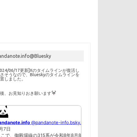
andanote.info@Bluesky
2024/06/17更新]Xのタイムラインが復活し
さそうなので、Blueskyのタイムラインを
設置しました。
以後、お見知りおき願います