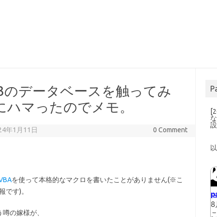
Lite3のデータベースを触ってみ
P
にハマったのでメモ。
[
な
2024年1月11日
0 Comment
 VBA
を使って本格的なマクロを書いたことがありません(※こ
報です)。
う噂の嫁様が、