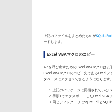
上記のファイルをまとめたものが
SQLite
ードします。
Excel VBAマクロのコピー
APIを呼び出すためのExcel VBAマクロ
Excel VBAマクロのコピー先であるExcel
タベースにアクセスできるようになります
上記のパッケージに同梱されているExc
手順1でエクスポートしたExcel VB
同じディレクトリにsqlite3.dllとSQLite