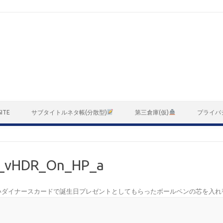
ITE
サブタイトルネタ帳(分散型)
第三倉庫(仮)
プライバ
_vHDR_On_HP_a
いダイナースカードで誕生日プレゼントとしてもらったボールペンの芯を入れ