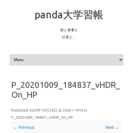
panda大学習帳
鉄と食事と
計算と。
Skip to content
P_20201009_184837_vHDR_
On_HP
Published
2020年10月24日
at
2560 × 1919
in
P_20201009_184837_vHDR_On_HP
.
← Previous
Next →