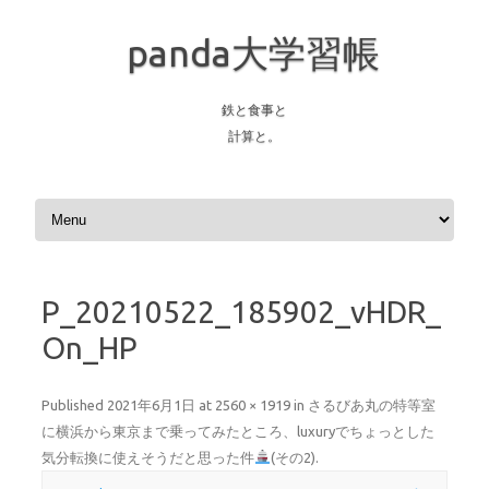
panda大学習帳
鉄と食事と
計算と。
Skip to content
P_20210522_185902_vHDR_
On_HP
Published
2021年6月1日
at
2560 × 1919
in
さるびあ丸の特等室
に横浜から東京まで乗ってみたところ、luxuryでちょっとした
気分転換に使えそうだと思った件
(その2)
.