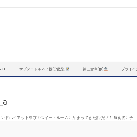
ITE
サブタイトルネタ帳(分散型)
第三倉庫(仮)
プライバ
_a
ランドハイアット東京のスイートルームに泊まってきた話(その2: 昼食後にチェ