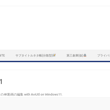
ITE
サブタイトルネタ帳(分散型)
第三倉庫(仮)
プライバ
1
4K動画の編集 with AviUtl on Windows11
.