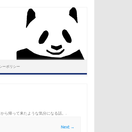
シーポリシー
行から帰って来たような気分になる話。
.
Next →