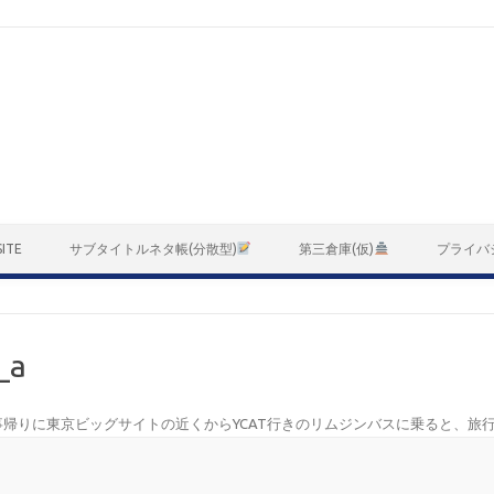
ITE
サブタイトルネタ帳(分散型)
第三倉庫(仮)
プライバ
_a
事帰りに東京ビッグサイトの近くからYCAT行きのリムジンバスに乗ると、旅