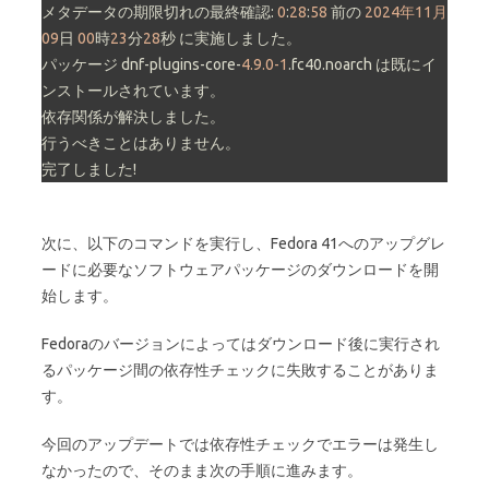
メタデータの期限切れの最終確認: 
0
:
28
:
58
 前の 
2024年11月
09
日 
00
時
23
分
28
秒 に実施しました。

パッケージ dnf-plugins-core-
4.9.0-1
.fc40.noarch は既にイ
ンストールされています。

依存関係が解決しました。

行うべきことはありません。

完了しました!
次に、以下のコマンドを実行し、Fedora 41へのアップグレ
ードに必要なソフトウェアパッケージのダウンロードを開
始します。
Fedoraのバージョンによってはダウンロード後に実行され
るパッケージ間の依存性チェックに失敗することがありま
す。
今回のアップデートでは依存性チェックでエラーは発生し
なかったので、そのまま次の手順に進みます。