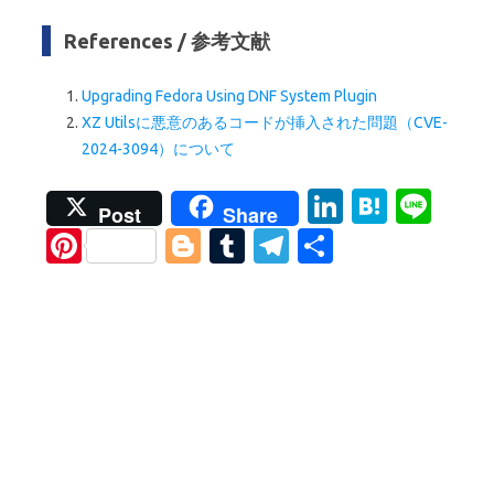
References / 参考文献
Upgrading Fedora Using DNF System Plugin
XZ Utilsに悪意のあるコードが挿入された問題（CVE-
2024-3094）について
Li
H
Li
Post
Share
n
at
n
Pi
Bl
T
T
S
k
e
e
nt
o
u
el
h
e
n
er
g
m
e
ar
dI
a
es
g
bl
gr
e
n
t
er
r
a
m