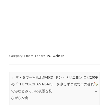
Category:
Emacs
Fedora
PC
Website
Post navigation
←
ザ・タワー横浜北仲46階
ドン・ペリニヨン ロゼ2009
の「THE YOKOHAMA BAY」
を少しずつ飲む年の暮れ
でみなとみらいの夜景を見
→
ながら夕食。