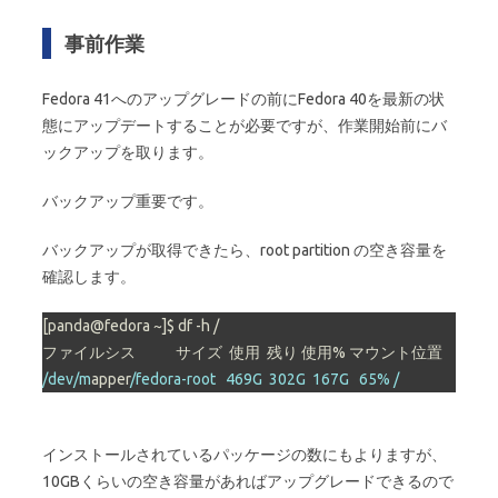
事前作業
Fedora 41へのアップグレードの前にFedora 40を最新の状
態にアップデートすることが必要ですが、作業開始前にバ
ックアップを取ります。
バックアップ重要です。
バックアップが取得できたら、root partition の空き容量を
確認します。
[panda@fedora ~]$ df -h /

/dev/m
apper
/fedora-root   469G  302G  167G   65% /
インストールされているパッケージの数にもよりますが、
10GBくらいの空き容量があればアップグレードできるので