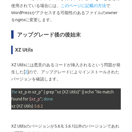
使用されている場合には、
このページに記載の方法
で
WordPressがアクセスする可能性のあるファイルのowner
をnginxに変更します。
アップグレード後の後始末
XZ Utils
XZ Utilsには悪意のあるコードが挿入されるという問題が発
生した[
2
]ので、アップグレードによりインストールされた
バージョンを確認します。
for
 xz_p in xz_p” | grep “xz (XZ Utils)” || echo “No match 
found for 
$xz_p
”; 
done
xz (XZ Utils) 
5
.
6
.
2
XZ Utilsのバージョンが5.6.0, 5.6.1以外のバージョンであれ