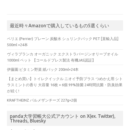
最近時々Amazonで購入しているもの5選くらい
ペリエ (Perrier) プレーン 炭酸水 シュリンクパック PET [直輸入品]
500ml ×24本
ヴィラブランカ オーガニック エクストラバージンオリーブオイル
1000ml ペット 【コールドプレス製法 有機JAS認証】
伊藤園 ビタミン野菜 紙パック 200ml×24本
【まとめ買い】トイレクイックル ニオイ予防プラス つめかえ用 シト
ラスミントの香り 大容量 16枚 × 6個 99%除菌 24時間抗菌・防臭効果
が続く!
KRAFTHEINZ パルメザンチーズ 227g×2個
panda大学習帳大公式アカウント on X(ex. Twitter),
Threads, Bluesky