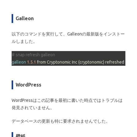
Galleon
以下のコマンドを実行して、Galleonの最新版をインストー
ルしました。
# snap refresh galleon
galleon
1
.
5
.
1
 from Cryptonomic Inc (cryptonomic) refreshed
WordPress
WordPressはこの記事を最初に書いた時点ではトラブルは
発見されていません。
データベースの更新も特に要求されませんでした。
壁紙