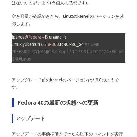
はないかと思います(※個人の感想です)。
空き容量が確認できたら、Linuxのkernelのバージョンを確
認します。
[panda
@fedora
 ~]
$ 
uname -a

Linux yukemuri 
6.8
.
8
-
300
.fc40.x86_64 
#1 SMP 
PREEMPT_DYNAMIC Sat Apr 27 17:53:31 UTC 2024 x86_64 
GNU/Linux
アップグレード前のkernelのバージョンは6.8.8のようで
す。
Fedora 40の最新の状態への更新
アップデート
アップデートの事前準備ができたら以下のコマンドを実行