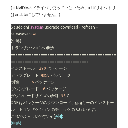
(※NVIDIAのドライバは使っていないため、inttfリポジトリ
はenableにしていません。)
$ sudo dnf 
system
-upgrade download --refresh --
releasever=
41
(中略)

トランザクションの概要

==============================================
==================================

インストール     
290
 パッケージ

アップグレード  
4098
 パッケージ

削除               
6
 パッケージ

ダウングレード     
6
 パッケージ

ダウンロードサイズの合計: 
6.3
 G

DNF はパッケージのダウンロード、gpgキーのインストー
ル、トランザクションのチェックのみ行います。

これでよろしいですか? [
y/N]:

(中略)
