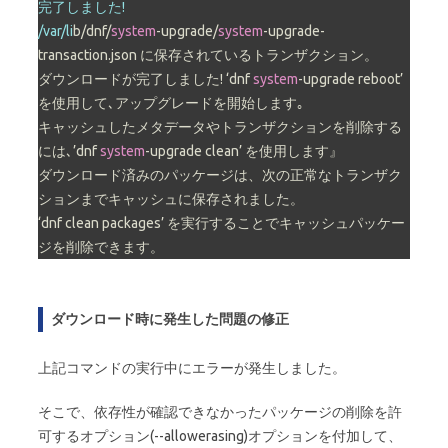
完了しました!

/var/li
b/dnf/
system
-upgrade/
system
-upgrade-
transaction.json に保存されているトランザクション。

ダウンロードが完了しました! ‘dnf 
system
-upgrade reboot’ 
を使用して､アップグレードを開始します｡

キャッシュしたメタデータやトランザクションを削除する
には､’dnf 
system
-upgrade clean’ を使用します』

ダウンロード済みのパッケージは、次の正常なトランザク
ションまでキャッシュに保存されました。

‘dnf clean packages’ を実行することでキャッシュパッケー
ジを削除できます。
ダウンロード時に発生した問題の修正
上記コマンドの実行中にエラーが発生しました。
そこで、依存性が確認できなかったパッケージの削除を許
可するオプション(--allowerasing)オプションを付加して、