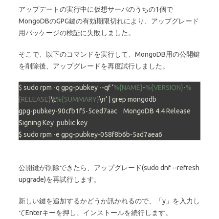
アップデートの実行中に仮想サーバのうちの1個で
MongoDBのGPG鍵の有効期限切れにより、アップグレード
用パッケージの検証に失敗しました。
そこで、以下のコマンドを実行して、MongoDB用の公開鍵
を削除後、アップグレードを再度試行しました。
$ 
sudo rpm -q gpg-pubkey --qf ‘
%{NAME}
-
%{VERSION}
-
%
{RELEASE}
\t
%{SUMMARY}
\n’ |
 grep mongodb

gpg-pubkey-90cfb1f5-5ced7aac    MongoDB 4.4 Release 
Signing Key  public key

$ sudo rpm -e gpg-pubkey-058f8b6b-5ad7aea6
公開鍵が削除できたら、アップグレード(sudo dnf --refresh
upgrade)を再試行します。
新しい鍵を追加するかどうか訊かれるので、「y」を入力し
てEnterキーを押し、インストールを続行します。