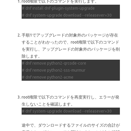
root権限で以下のコマンドを実行します。
# dnf install dnf-plugin-system-upgrade
# dnf system-upgrade download --releasever=30
手順1でアップグレードの対象外のパッケージが存在
することがわかったので、root権限で以下のコマンド
を実行し、アップグレードの対象外のパッケージを削
除します。
# dnf remove python2-qrcode-core
# dnf remove python2-sss-murmur
# dnf remove python2-acme
root権限で以下のコマンドを再度実行し、エラーが発
生しないことを確認します。
# dnf system-upgrade download --releasever=30
途中で、ダウンロードするファイルのサイズの合計が