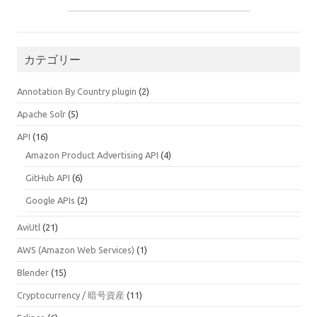
カテゴリー
Annotation By Country plugin
(2)
Apache Solr
(5)
API
(16)
Amazon Product Advertising API
(4)
GitHub API
(6)
Google APIs
(2)
AviUtl
(21)
AWS (Amazon Web Services)
(1)
Blender
(15)
Cryptocurrency / 暗号資産
(11)