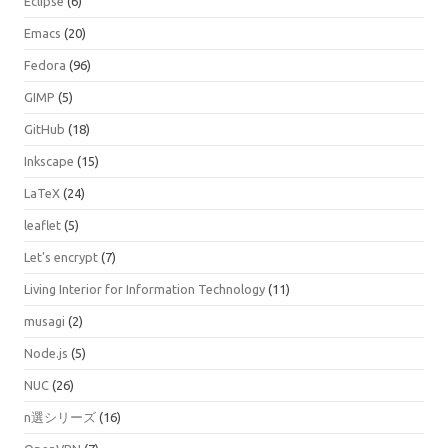
Eclipse
(6)
Emacs
(20)
Fedora
(96)
GIMP
(5)
GitHub
(18)
Inkscape
(15)
LaTeX
(24)
leaflet
(5)
Let's encrypt
(7)
Living Interior for Information Technology
(11)
musagi
(2)
Node.js
(5)
NUC
(26)
n選シリーズ
(16)