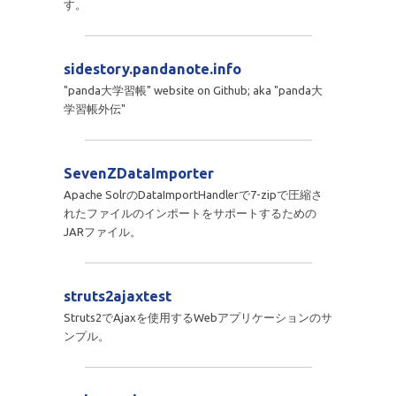
す。
sidestory.pandanote.info
"panda大学習帳" website on Github; aka "panda大
学習帳外伝"
SevenZDataImporter
Apache SolrのDataImportHandlerで7-zipで圧縮さ
れたファイルのインポートをサポートするための
JARファイル。
struts2ajaxtest
Struts2でAjaxを使用するWebアプリケーションのサ
ンプル。