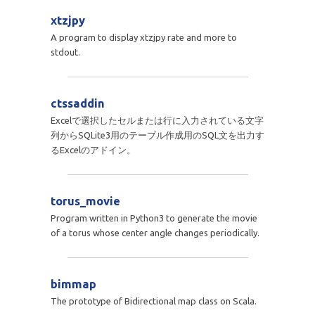
xtzjpy
A program to display xtzjpy rate and more to
stdout.
ctssaddin
Excelで選択したセルまたは行に入力されている文字
列からSQLite3用のテーブル作成用のSQL文を出力す
るExcelのアドイン。
torus_movie
Program written in Python3 to generate the movie
of a torus whose center angle changes periodically.
bimmap
The prototype of Bidirectional map class on Scala.