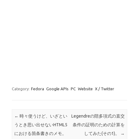
Category:
Fedora
Google APIs
PC
Website
X / Twitter
Post navigation
←
時々使うけど、いざとい
Legendreの陪多項式の直交
うとき思い出せないHTML5
条件の証明のための計算を
における箇条書きのメモ。
してみた(その1)。
→