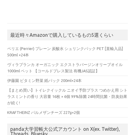
最近時々Amazonで購入しているもの5選くらい
ペリエ (Perrier) プレーン 炭酸水 シュリンクパック PET [直輸入品]
500ml ×24本
ヴィラブランカ オーガニック エクストラバージンオリーブオイル
1000ml ペット 【コールドプレス製法 有機JAS認証】
伊藤園 ビタミン野菜 紙パック 200ml×24本
【まとめ買い】トイレクイックル ニオイ予防プラス つめかえ用 シト
ラスミントの香り 大容量 16枚 × 6個 99%除菌 24時間抗菌・防臭効果
が続く!
KRAFTHEINZ パルメザンチーズ 227g×2個
panda大学習帳大公式アカウント on X(ex. Twitter),
Threads, Bluesky