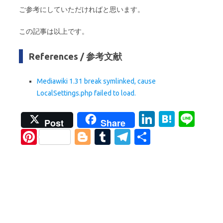
ご参考にしていただければと思います。
この記事は以上です。
References / 参考文献
Mediawiki 1.31 break symlinked, cause
LocalSettings.php failed to load.
Li
H
Li
Post
Share
n
at
n
Pi
Bl
T
T
S
k
e
e
nt
o
u
el
h
e
n
er
g
m
e
ar
dI
a
es
g
bl
gr
e
n
t
er
r
a
m