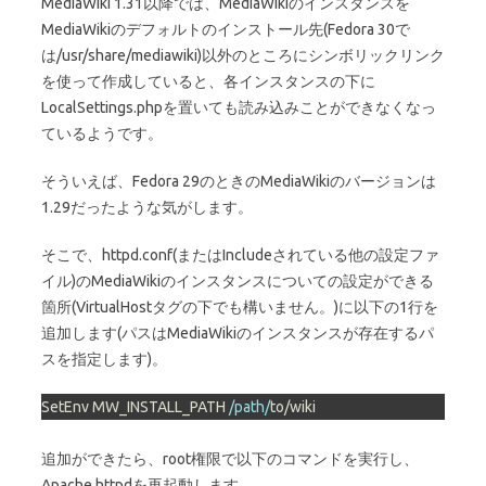
MediaWiki 1.31以降では、MediaWikiのインスタンスを
MediaWikiのデフォルトのインストール先(Fedora 30で
は/usr/share/mediawiki)以外のところにシンボリックリンク
を使って作成していると、各インスタンスの下に
LocalSettings.phpを置いても読み込みことができなくなっ
ているようです。
そういえば、Fedora 29のときのMediaWikiのバージョンは
1.29だったような気がします。
そこで、httpd.conf(またはIncludeされている他の設定ファ
イル)のMediaWikiのインスタンスについての設定ができる
箇所(VirtualHostタグの下でも構いません。)に以下の1行を
追加します(パスはMediaWikiのインスタンスが存在するパ
スを指定します)。
SetEnv MW_INSTALL_PATH 
/path/
to/wiki
追加ができたら、root権限で以下のコマンドを実行し、
Apache httpdを再起動します。