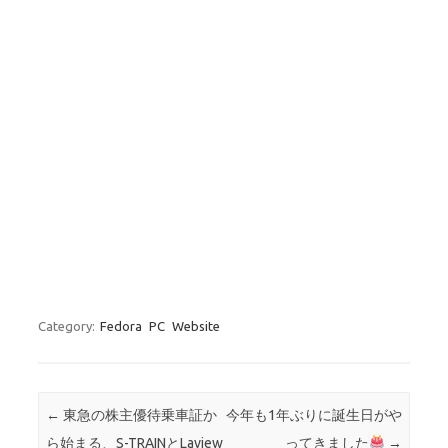
Category:
Fedora
PC
Website
Post navigation
←
東急の株主優待乗車証か
今年も1年ぶりに誕生日がや
ら始まる、S-TRAINとLaview
ってきました
→