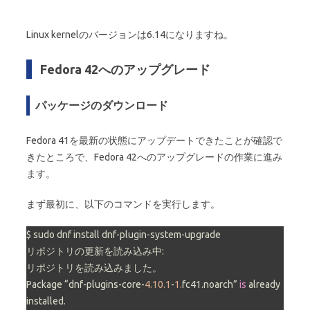
Linux kernelのバージョンは6.14になりますね。
Fedora 42へのアップグレード
パッケージのダウンロード
Fedora 41を最新の状態にアップデートできたことが確認で
きたところで、Fedora 42へのアップグレードの作業に進み
ます。
まず最初に、以下のコマンドを実行します。
$ sudo dnf install dnf-plugin-system-upgrade

リポジトリの更新を読み込み中:

リポジトリを読み込みました。

Package “dnf-plugins-core-
4.10
.1
-
1.
fc41.noarch” 
is
 already 
installed.
