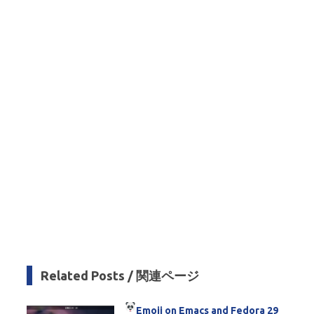
m
Related Posts / 関連ページ
Emoji
on Emacs and Fedora 29