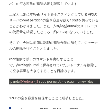
バ」の空き容量の確認結果を記載しています。
上記とは別に本WebサイトをホスティングしているVPSの
サーバのroot partitionの空き容量が残り10GBを切っている
ことがわかりました。また、/var/log/journalのストレージ
の使用量を確認したところ、約2.3GBになっていました。
そこで、今回は前節に記載の確認作業に加えて、ジャーナ
ルの削除を行うこととしました。
root権限で以下のコマンドを実行すること
で、/var/log/journalに保存されていたジャーナルを削除し
て空き容量を大きくすることを目論みます。
[panda
@fedora
 ~]
$ 
sudo journalctl --vacuum-time=1day
12GBの空き容量を確保することに成功しました。