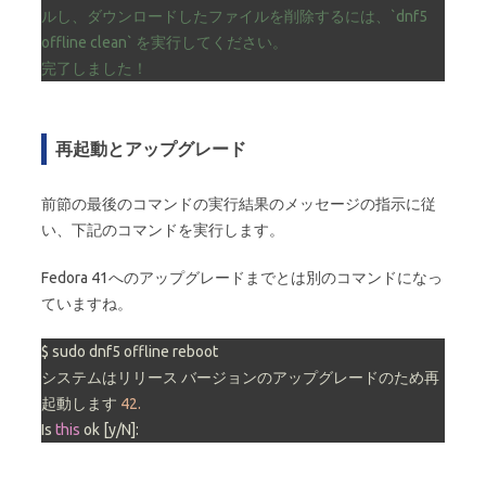
ルし、ダウンロードしたファイルを削除するには、`dnf5
offline
clean`
を実行してください。
完了しました！
再起動とアップグレード
前節の最後のコマンドの実行結果のメッセージの指示に従
い、下記のコマンドを実行します。
Fedora 41へのアップグレードまでとは別のコマンドになっ
ていますね。
$ sudo dnf5 offline reboot

システムはリリース バージョンのアップグレードのため再
起動します 
42.
Is 
this