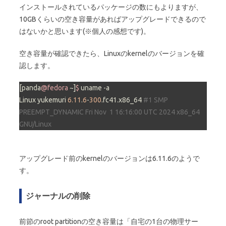
インストールされているパッケージの数にもよりますが、
10GBくらいの空き容量があればアップグレードできるので
はないかと思います(※個人の感想です)。
空き容量が確認できたら、Linuxのkernelのバージョンを確
認します。
[panda
@fedora
 ~]
$ 
uname -a

Linux yukemuri 
6.11
.
6
-
300
.fc41.x86_64 
#1 SMP 
PREEMPT_DYNAMIC Fri Nov  1 16:16:00 UTC 2024 x86_64 
GNU/Linux
アップグレード前のkernelのバージョンは6.11.6のようで
す。
ジャーナルの削除
前節のroot partitionの空き容量は「自宅の1台の物理サー