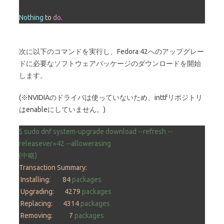
Nothing
 to 
do
.
次に以下のコマンドを実行し、Fedora 42へのアップグレー
ドに必要なソフトウェアパッケージのダウンロードを開始
します。
(※NVIDIAのドライバは使っていないため、inttfリポジトリ
はenableにしていません。)
$
sudo
dnf
system-upgrade
download
--refresh
--
releasever=42
--allowerasing
(中略)
Transaction Summary:
Installing:
84
packages
Upgrading:
4279 
packages
Replacing:
4314 
packages
Removing:
7
packages