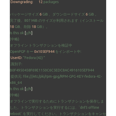
Downgrading:
12
packages
パッケージサイズ
6
GiB
、ダウンロードサイズ
6
GiB
。
完了後、807
MiB
のサイズが利用されます（インストール
18
GiB、削除
18
GiB）。
Is
this
ok
 [
y/N
]
:
(中略)
オフライン
トランザクションを検証中
OpenPGP
キー
0x105EF944
をインポート中:
UserID:
“Fedora
(42)
”
識別子:
B0F4950458F69E1150C6C5EDC8AC4916105EF944
提供元:
file:///etc/pki/rpm-gpg/RPM-GPG-KEY-fedora-42-
x86_64
Is
this
ok
 [
y/N
]
:
(中略)
オフラインで実行するためにトランザクションを保存しま
した。トランザクションを実行するには、`dnf5
offline
reboot`
を実行してください。トランザクションをキャンセ