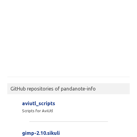
GitHub repositories of pandanote-info
aviutl_scripts
Scripts for AviUtl
gimp-2.10.sikuli