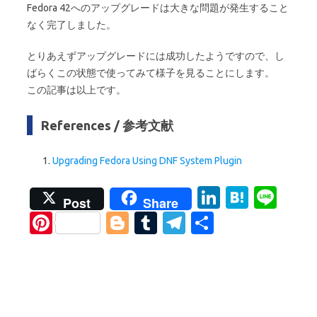
Fedora 42へのアップグレードは大きな問題が発生すること
なく完了しました。
とりあえずアップグレードには成功したようですので、し
ばらくこの状態で使ってみて様子を見ることにします。
この記事は以上です。
References / 参考文献
Upgrading Fedora Using DNF System Plugin
Li
H
Li
Post
Share
n
at
n
Pi
Bl
T
T
S
k
e
e
nt
o
u
el
h
e
n
er
g
m
e
ar
dI
a
es
g
bl
gr
e
n
t
er
r
a