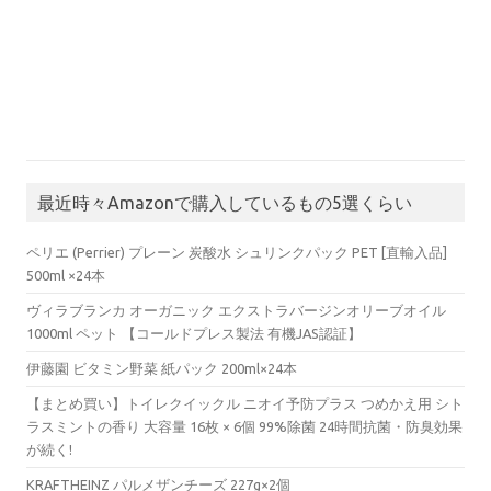
最近時々Amazonで購入しているもの5選くらい
ペリエ (Perrier) プレーン 炭酸水 シュリンクパック PET [直輸入品]
500ml ×24本
ヴィラブランカ オーガニック エクストラバージンオリーブオイル
1000ml ペット 【コールドプレス製法 有機JAS認証】
伊藤園 ビタミン野菜 紙パック 200ml×24本
【まとめ買い】トイレクイックル ニオイ予防プラス つめかえ用 シト
ラスミントの香り 大容量 16枚 × 6個 99%除菌 24時間抗菌・防臭効果
が続く!
KRAFTHEINZ パルメザンチーズ 227g×2個