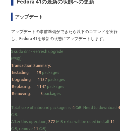
Fedora 41の最新の状態への更新
アップデート
アップデートの事前準備ができたら以下のコマンドを実行
し、Fedora 41を最新の状態にアップデートします。
$
sudo
dnf
--refresh
upgrade
(中略)
Transaction Summary:
Installing:
19
packages
Upgrading:
1137 
packages
Replacing:
1147 
packages
Removing:
5
packages
Total
size
of
inbound
packages
is
4
GiB.
Need
to
download
4
GiB.
After
this
operation,
272
MiB
extra
will
be
used
(install
11
GiB,
remove
11
GiB).