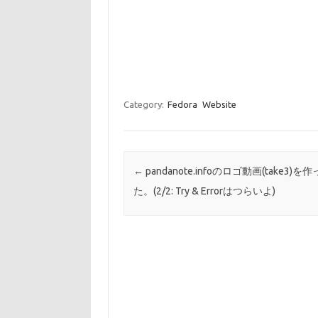
Category:
Fedora
Website
Post navigation
←
pandanote.infoのロゴ動画(take3)を
た。(2/2: Try & Errorはつらいよ)