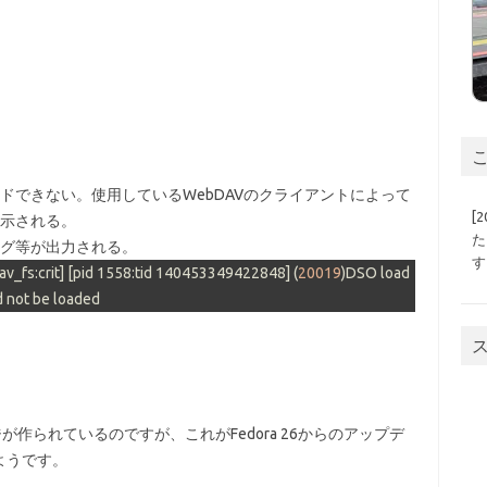
こ
ードできない。使用しているWebDAVのクライアントによって
[
示される。
た
うなログ等が出力される。
す
av_fs:crit]
[pid 1558:tid 140453349422848]
 (
20019
)DSO load 
d not be loaded
パッケージが作られているのですが、これがFedora 26からのアップデ
ようです。