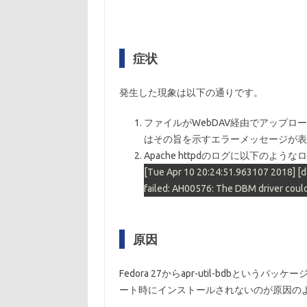
症状
発生した現象は以下の通りです。
ファイルがWebDAV経由でアップロ
はその旨を示すエラーメッセージが表
Apache httpdのログに以下のよ
[Tue Apr 10 20:24:51.963107 2018]
[d
failed: AH00576: The DBM driver coul
原因
Fedora 27からapr-util-bdbという
ート時にインストールされないのが原因の