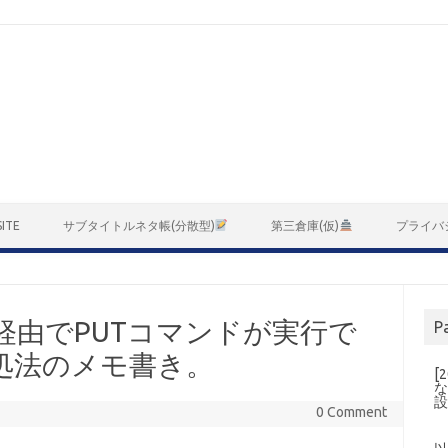
ITE
サブタイトルネタ帳(分散型)
第三倉庫(仮)
プライバ
DAV経由でPUTコマンドが実行で
P
処法のメモ書き。
[
な
0 Comment