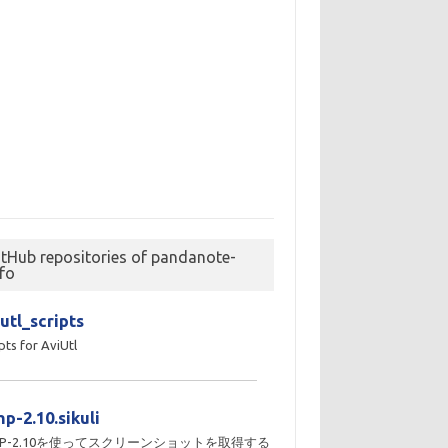
itHub repositories of pandanote-
nfo
utl_scripts
pts for AviUtl
p-2.10.sikuli
MP-2.10を使ってスクリーンショットを取得する