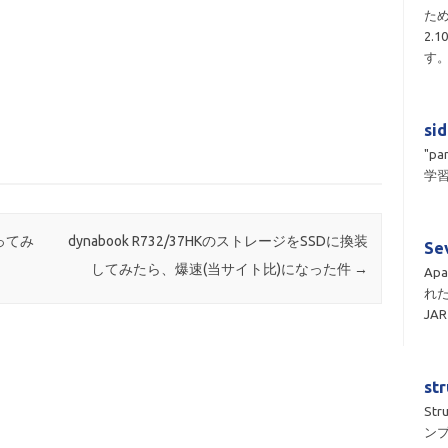
ため
2.
す
si
"pa
学習
作ってみ
dynabook R732/37HKのストレージをSSDに換装
Se
してみたら、爆速(当サイト比)になった件
→
Apa
れ
JA
st
St
ン