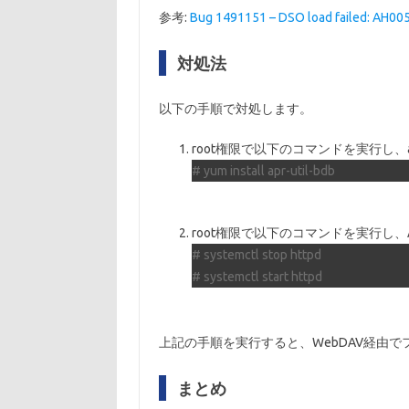
参考:
Bug 1491151 – DSO load failed: AH005
対処法
以下の手順で対処します。
root権限で以下のコマンドを実行し、a
# yum install apr-util-bdb
root権限で以下のコマンドを実行し、Ap
# systemctl stop httpd
# systemctl start httpd
上記の手順を実行すると、WebDAV経由
まとめ