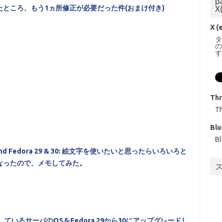
p
ところ、もう1ヵ所修正が必要だった件(おまけ付き)
X
X (
Th
T
Blu
B
 and Fedora 29 & 30: 絵文字を使いたいと思ったらいろいろと
なったので、メモしてみた。
ているサーバのOSをFedora 29から30にアップグレードし