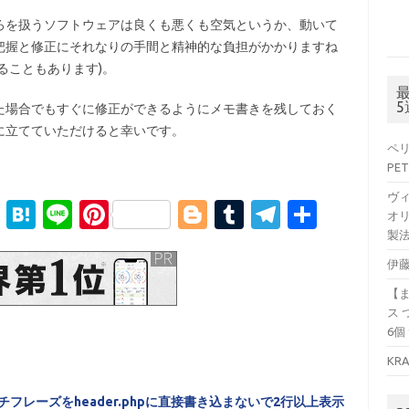
ころを扱うソフトウェアは良くも悪くも空気というか、動いて
把握と修正にそれなりの手間と精神的な負担がかかりますね
ることもあります)。
た場合でもすぐに修正ができるようにメモ書きを残しておく
に立てていただけると幸いです。
ペリ
PET
ヴ
Li
H
Li
Pi
Bl
T
T
S
オリ
n
at
n
nt
o
u
el
h
製法
k
e
e
er
g
m
e
ar
伊藤
e
n
es
g
bl
gr
e
【
ス 
dI
a
t
er
r
a
6個
n
m
KR
ャッチフレーズをheader.phpに直接書き込まないで2行以上表示