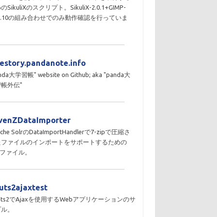
のSikuliXのスクリプト。SikuliX-2.0.1+GIMP-
10.10の組み合わせでのみ動作確認を行っていま
。
destory.pandanote.info
nda大学習帳" website on Github; aka "panda大
帳外伝"
venZDataImporter
che SolrのDataImportHandlerで7-zipで圧縮さ
たファイルのインポートをサポートするための
Rファイル。
ruts2ajaxtest
ruts2でAjaxを使用するWebアプリケーションのサ
プル。