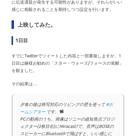
に伝送遅延が発生する可能性がありますが、それらがいい
感じに相殺されることを期待しつつ設定を行います。
上映してみた。
1日目
すでにTwitterでツイートした内容と一部重複しますが、1
日目は嫁様お勧めの「スター・ウォーズ/フォースの覚醒」
を観ました。
その結果は…
夕食の後は映写対応のリビングの壁を使って
#ホ
ームシアター
です。
PCの動画のうち、画像はソニーの超短焦点プロジ
ェクター(2枚目右)にMiracast?で、音声はBOSEの
スピーカーにBluetoothで飛ばすと、いい感じに