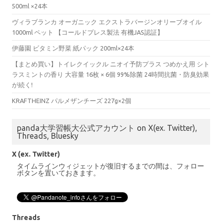
500ml ×24本
ヴィラブランカ オーガニック エクストラバージンオリーブオイル
1000ml ペット 【コールドプレス製法 有機JAS認証】
伊藤園 ビタミン野菜 紙パック 200ml×24本
【まとめ買い】トイレクイックル ニオイ予防プラス つめかえ用 シト
ラスミントの香り 大容量 16枚 × 6個 99%除菌 24時間抗菌・防臭効果
が続く!
KRAFTHEINZ パルメザンチーズ 227g×2個
panda大学習帳大公式アカウント on X(ex. Twitter),
Threads, Bluesky
X (ex. Twitter)
タイムラインウィジェットが復旧するまでの間は、フォロー
ボタンを置いておきます。
Threads