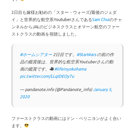
2日目も嫁様お勧めの「スター・ウォーズ/最後のジェダ
イ」と世界的な航空系Youtuberさんである
Sam Chui
のチャ
ンネルからJALのビジネスクラスとオマーン航空のファー
ストクラスの動画を視聴しました。
#ホームシアター
2日目です。
#StarWars
の前の作
品の鑑賞後は、世界的な航空系Youtuberさんの動
画の鑑賞です。
#lifeinyokohama
pic.twitter.com/LLqIDEOyTu
— pandanote.info (@Pandanote_info)
January 5,
2020
ファーストクラスの動画にはドン・ペリニヨンがよく合い
ます。