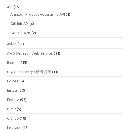
API
(16)
Amazon Product Advertising API
(4)
GitHub API
(6)
Google APIs
(2)
AviUtl
(21)
AWS (Amazon Web Services)
(1)
Blender
(15)
Cryptocurrency / 暗号資産
(11)
Eclipse
(6)
Emacs
(20)
Fedora
(96)
GIMP
(5)
GitHub
(18)
Inkscape
(15)