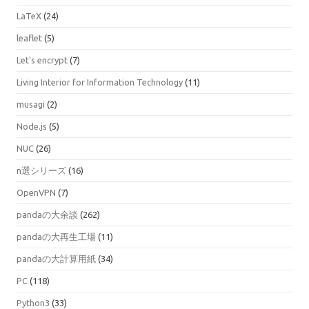
LaTeX
(24)
leaflet
(5)
Let's encrypt
(7)
Living Interior for Information Technology
(11)
musagi
(2)
Node.js
(5)
NUC
(26)
n選シリーズ
(16)
OpenVPN
(7)
pandaの大余談
(262)
pandaの大再生工場
(11)
pandaの大計算用紙
(34)
PC
(118)
Python3
(33)