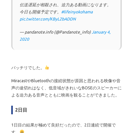
伝送遅延が相殺され、迫力ある動画になります。
今日も開催予定です。
#lifeinyokohama
pic.twitter.com/KByL2bADDN
— pandanote.info (@Pandanote_info)
January 4,
2020
バッチリでした。
MiracastやBluetoothの接続状態が原因と思われる映像や音
声の途切れはなく、低音域がきれいなBOSEのスピーカーに
よる迫力ある音声とともに映画を観ることができました。
2日目
1日目の結果が極めて良好だったので、2日連続で開催で
す。