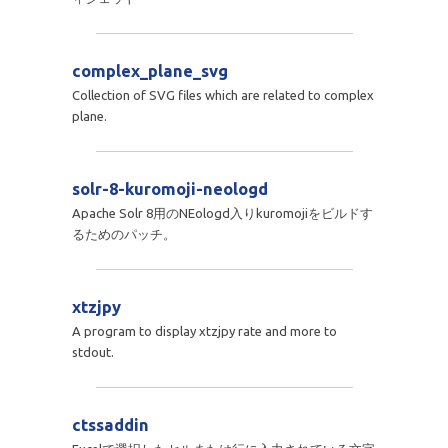
complex_plane_svg
Collection of SVG files which are related to complex
plane.
solr-8-kuromoji-neologd
Apache Solr 8用のNEologd入りkuromojiをビルドす
るためのパッチ。
xtzjpy
A program to display xtzjpy rate and more to
stdout.
ctssaddin