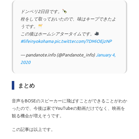
ドンペリ2日目です。
栓をして取っておいたので、味はキープできたよ
うです。
この後はホームシアタータイムです。
#lifeinyokohama
pic.twitter.com/7DMiOEjzNP
— pandanote.info (@Pandanote_info)
January 4,
2020
まとめ
音声をBOSEのスピーカーに飛ばすことができることがわか
ったので、今後は家でYouTubeの動画だけでなく、映画を
観る機会が増えそうです。
この記事は以上です。