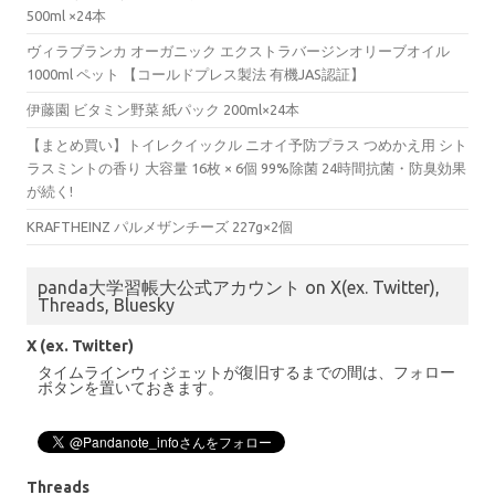
500ml ×24本
ヴィラブランカ オーガニック エクストラバージンオリーブオイル
1000ml ペット 【コールドプレス製法 有機JAS認証】
伊藤園 ビタミン野菜 紙パック 200ml×24本
【まとめ買い】トイレクイックル ニオイ予防プラス つめかえ用 シト
ラスミントの香り 大容量 16枚 × 6個 99%除菌 24時間抗菌・防臭効果
が続く!
KRAFTHEINZ パルメザンチーズ 227g×2個
panda大学習帳大公式アカウント on X(ex. Twitter),
Threads, Bluesky
X (ex. Twitter)
タイムラインウィジェットが復旧するまでの間は、フォロー
ボタンを置いておきます。
Threads