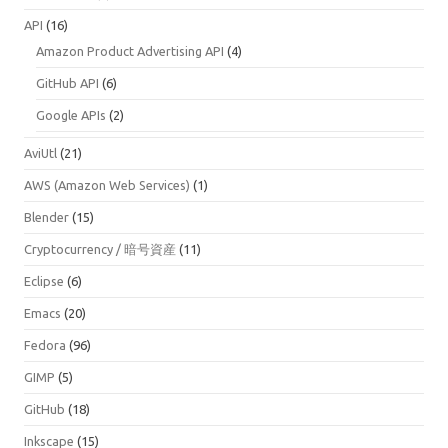
API
(16)
Amazon Product Advertising API
(4)
GitHub API
(6)
Google APIs
(2)
AviUtl
(21)
AWS (Amazon Web Services)
(1)
Blender
(15)
Cryptocurrency / 暗号資産
(11)
Eclipse
(6)
Emacs
(20)
Fedora
(96)
GIMP
(5)
GitHub
(18)
Inkscape
(15)