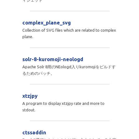
ィジェット
complex_plane_svg
Collection of SVG files which are related to complex
plane.
solr-8-kuromoji-neologd
Apache Solr 8用のNEologd入りkuromojiをビルドす
るためのパッチ。
xtzjpy
A program to display xtzjpy rate and more to
stdout.
ctssaddin