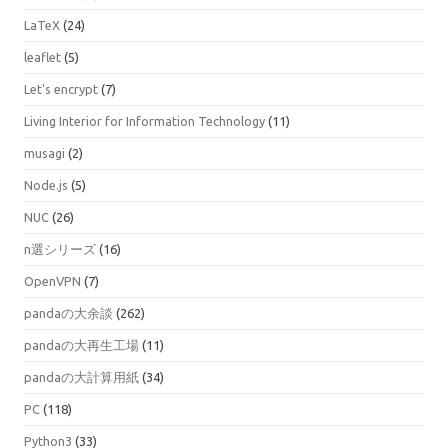
LaTeX
(24)
leaflet
(5)
Let's encrypt
(7)
Living Interior for Information Technology
(11)
musagi
(2)
Node.js
(5)
NUC
(26)
n選シリーズ
(16)
OpenVPN
(7)
pandaの大余談
(262)
pandaの大再生工場
(11)
pandaの大計算用紙
(34)
PC
(118)
Python3
(33)