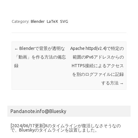
Category:
Blender
LaTeX
SVG
Post navigation
←
Blenderで背景が透明な
Apache httpd(v2.4)で特定の
「動画」を作る方法の備忘
範囲のIPv6アドレスからの
録
HTTPS接続によるアクセス
を別のログファイルに記録
する方法
→
Pandanote.info@Bluesky
[2024/06/17更新]Xのタイムラインが復活しなさそうなの
で、Blueskyのタイムラインを設置しました。