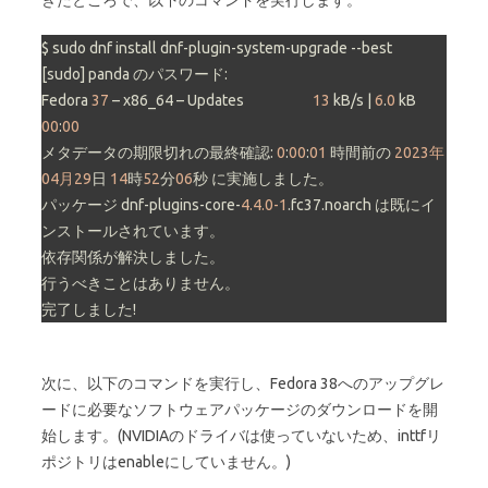
きたところで、以下のコマンドを実行します。
$ sudo dnf install dnf-plugin-system-upgrade --best

[sudo] panda のパスワード:

Fedora 
37
 – x86_64 – Updates                     
13
 kB/s | 
6
.
0
 kB     
00
:
00
メタデータの期限切れの最終確認: 
0
:
00
:
01
 時間前の 
2023年
04月29
日 
14
時
52
分
06
秒 に実施しました。

パッケージ dnf-plugins-core-
4.4.0-1
.fc37.noarch は既にイ
ンストールされています。

依存関係が解決しました。

行うべきことはありません。

完了しました!
次に、以下のコマンドを実行し、Fedora 38へのアップグレ
ードに必要なソフトウェアパッケージのダウンロードを開
始します。(NVIDIAのドライバは使っていないため、inttfリ
ポジトリはenableにしていません。)