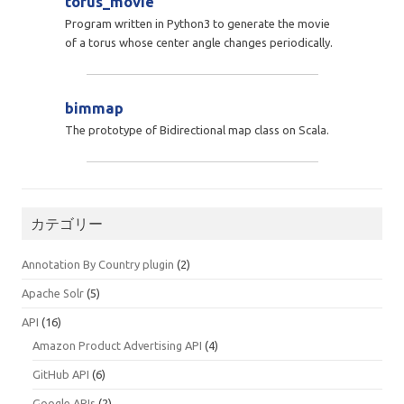
torus_movie
Program written in Python3 to generate the movie
of a torus whose center angle changes periodically.
bimmap
The prototype of Bidirectional map class on Scala.
カテゴリー
Annotation By Country plugin
(2)
Apache Solr
(5)
API
(16)
Amazon Product Advertising API
(4)
GitHub API
(6)
Google APIs
(2)