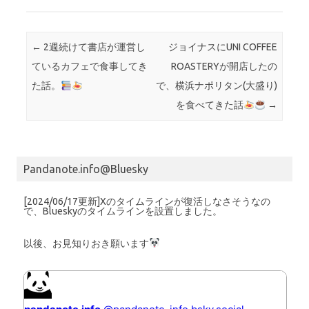
Post navigation
←
2週続けて書店が運営し
ジョイナスにUNI COFFEE
ているカフェで食事してき
ROASTERYが開店したの
た話。
で、横浜ナポリタン(大盛り)
を食べてきた話
→
Pandanote.info@Bluesky
[2024/06/17更新]Xのタイムラインが復活しなさそうなの
で、Blueskyのタイムラインを設置しました。
以後、お見知りおき願います