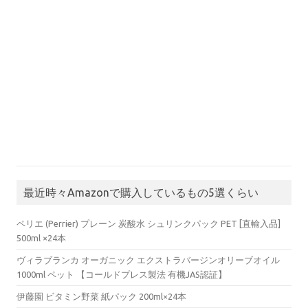
最近時々Amazonで購入しているもの5選くらい
ペリエ (Perrier) プレーン 炭酸水 シュリンクパック PET [直輸入品]
500ml ×24本
ヴィラブランカ オーガニック エクストラバージンオリーブオイル
1000ml ペット 【コールドプレス製法 有機JAS認証】
伊藤園 ビタミン野菜 紙パック 200ml×24本