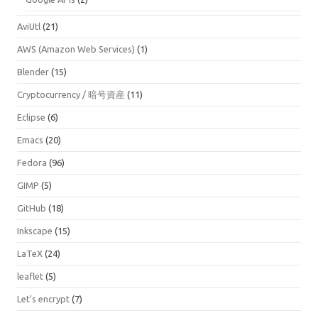
AviUtl
(21)
AWS (Amazon Web Services)
(1)
Blender
(15)
Cryptocurrency / 暗号資産
(11)
Eclipse
(6)
Emacs
(20)
Fedora
(96)
GIMP
(5)
GitHub
(18)
Inkscape
(15)
LaTeX
(24)
leaflet
(5)
Let's encrypt
(7)