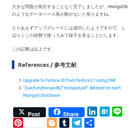
大きな問題が発生することなく完了しましたが、MongoDB
のようなデータベース系が動かないと焦りますね。
とりあえずアップグレードには成功したようですので、し
ばらくこの状態で使ってみて様子を見ることにします。
この記事は以上です。
References / 参考文献
Upgrade to Fedora 38 from Fedora 37 using DNF
“/var/run/mongodb/”mongod.pid” deleted on each
Mongod shutdown
Li
H
Li
Post
Share
n
at
n
Pi
Bl
T
T
S
k
e
e
nt
o
u
el
h