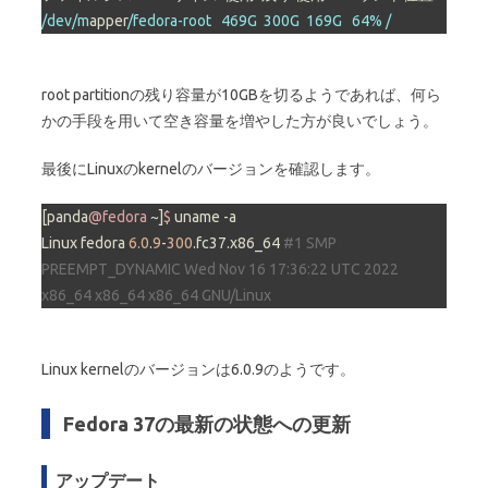
/dev/m
apper
/fedora-root   469G  300G  169G   64% /
root partitionの残り容量が10GBを切るようであれば、何ら
かの手段を用いて空き容量を増やした方が良いでしょう。
最後にLinuxのkernelのバージョンを確認します。
[panda
@fedora
 ~]
$ 
uname -a

Linux fedora 
6.0
.
9
-
300
.fc37.x86_64 
#1 SMP 
PREEMPT_DYNAMIC Wed Nov 16 17:36:22 UTC 2022 
x86_64 x86_64 x86_64 GNU/Linux
Linux kernelのバージョンは6.0.9のようです。
Fedora 37の最新の状態への更新
アップデート