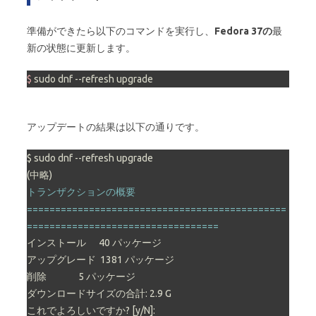
準備ができたら以下のコマンドを実行し、
Fedora 37の
最
新の状態に更新します。
$ 
sudo dnf --refresh upgrade
アップデートの結果は以下の通りです。
$ sudo dnf --refresh upgrade

トランザクションの概要

==============================================
==================================
インストール      40 パッケージ

アップグレード  1381 パッケージ

削除               5 パッケージ

ダウンロードサイズの合計: 2.9 G

これでよろしいですか? [y/N]:
