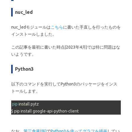
nuc_led
nuc_ledモジュールは
こちら
に書いた手直しを行ったものを
インストールしました。
この記事を最初に書いた時点(2023年4月)では特に問題はな
いようです。
Python3
以下のコマンドを実行してPython3のパッケージをインス
トールします。
pip
 install pytz

$ pip install google-api-python-client
なお、
第三倉庫(仮)
で
Python3を使ってグラフを描画
してい