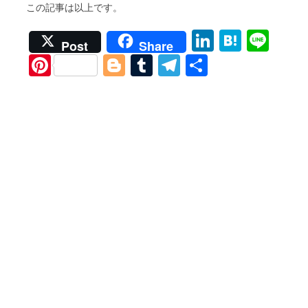
この記事は以上です。
Li
H
Li
Post
Share
n
at
n
Pi
Bl
T
T
S
k
e
e
nt
o
u
el
h
e
n
er
g
m
e
ar
dI
a
es
g
bl
gr
e
n
t
er
r
a
m