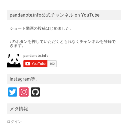
pandanote.info公式チャンネル on YouTube
ショート動画の投稿はじめました。
↓のボタンを押していただくともれなくチャンネルを登録で
きます。
Instagram等。
T
In
Gi
w
st
t
it
a
H
メタ情報
te
gr
u
ログイン