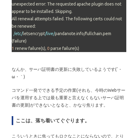
unexpected error: The requested apache plugin does not 
appear to be installed. Skipping.

All renewal attempts failed. The following certs could not 
be renewed:

/etc/
letsencrypt
/live/
pandanote.info/fullchain.pem 
1
 renew failure(s), 
0
 parse failure(s)
なんか、サーバ証明書の更新に失敗しているようです(´・
ω・｀)
コマンド一発でできる予定の作業(それも、今時のWebサー
バを運用する上では最も重要と言えなくもないサーバ証明
書の更新)ができないとなると、かなり焦ります。
ここは、落ち着いてぐぐります。
こういうときに焦ってもロクなことにならないので、とり