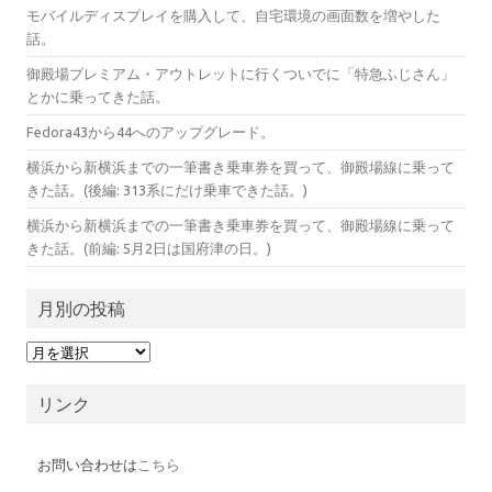
モバイルディスプレイを購入して、自宅環境の画面数を増やした
話。
御殿場プレミアム・アウトレットに行くついでに「特急ふじさん」
とかに乗ってきた話。
Fedora43から44へのアップグレード。
横浜から新横浜までの一筆書き乗車券を買って、御殿場線に乗って
きた話。(後編: 313系にだけ乗車できた話。)
横浜から新横浜までの一筆書き乗車券を買って、御殿場線に乗って
きた話。(前編: 5月2日は国府津の日。)
月別の投稿
月
別
の
投
リンク
稿
お問い合わせは
こちら