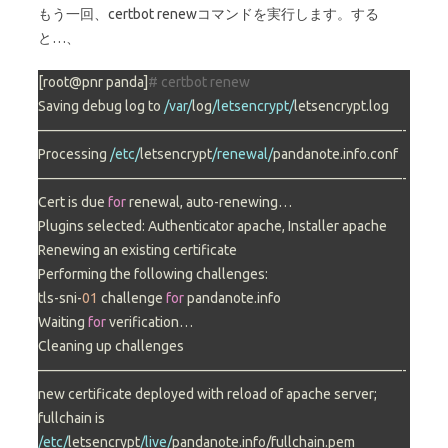
もう一回、certbot renewコマンドを実行します。する
と…、
[root@pnr panda]
# certbot renew
Saving debug log to 
/var/
log
/letsencrypt/
letsencrypt.log

——————————————————————————-

Processing 
/etc/
letsencrypt
/renewal/
pandanote.info.conf

——————————————————————————-

Cert is due 
for
 renewal, auto-renewing…

Plugins selected: Authenticator apache, Installer apache

Renewing an existing certificate

Performing the following challenges:

tls-sni-
01
 challenge 
for
 pandanote.info

Waiting 
for
 verification…

Cleaning up challenges

——————————————————————————-

new certificate deployed with reload of apache server; 
/etc/
letsencrypt
/live/
pandanote.info/fullchain.pem
