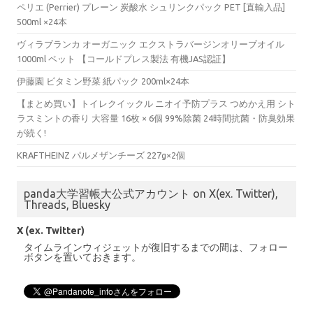
ペリエ (Perrier) プレーン 炭酸水 シュリンクパック PET [直輸入品]
500ml ×24本
ヴィラブランカ オーガニック エクストラバージンオリーブオイル
1000ml ペット 【コールドプレス製法 有機JAS認証】
伊藤園 ビタミン野菜 紙パック 200ml×24本
【まとめ買い】トイレクイックル ニオイ予防プラス つめかえ用 シト
ラスミントの香り 大容量 16枚 × 6個 99%除菌 24時間抗菌・防臭効果
が続く!
KRAFTHEINZ パルメザンチーズ 227g×2個
panda大学習帳大公式アカウント on X(ex. Twitter),
Threads, Bluesky
X (ex. Twitter)
タイムラインウィジェットが復旧するまでの間は、フォロー
ボタンを置いておきます。