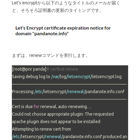
Let’s encryptから以下のようなタイトルのメールが届く
と、そろそろ証明書の更新のタイミングです。
まずは、renewコマンドを実行します。
[root@pnr panda]
# certbot renew
Saving debug log to 
/var/
log
/letsencrypt/
letsencrypt.log

——————————————————————————-

Processing 
/etc/
letsencrypt
/renewal/
pandanote.info.conf

——————————————————————————-

Cert is due 
for
 renewal, auto-renewing…

Could not choose appropriate plugin: The requested 
apache plugin does not appear to be installed

Attempting to renew cert from 
/etc/
letsencrypt
/renewal/
pandanote.info.conf produced an 