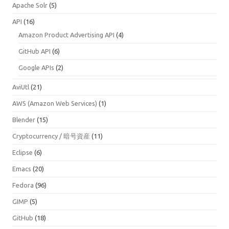
Apache Solr
(5)
API
(16)
Amazon Product Advertising API
(4)
GitHub API
(6)
Google APIs
(2)
AviUtl
(21)
AWS (Amazon Web Services)
(1)
Blender
(15)
Cryptocurrency / 暗号資産
(11)
Eclipse
(6)
Emacs
(20)
Fedora
(96)
GIMP
(5)
GitHub
(18)