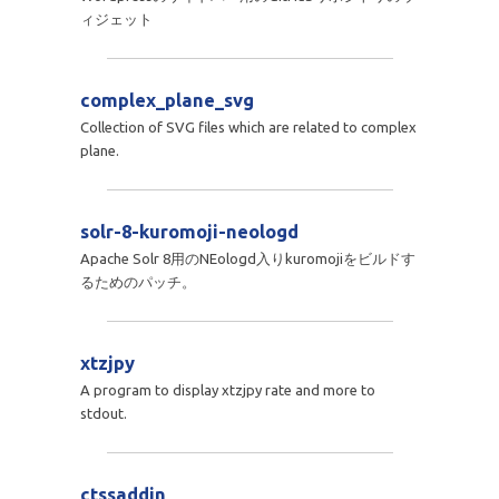
ィジェット
complex_plane_svg
Collection of SVG files which are related to complex
plane.
solr-8-kuromoji-neologd
Apache Solr 8用のNEologd入りkuromojiをビルドす
るためのパッチ。
xtzjpy
A program to display xtzjpy rate and more to
stdout.
ctssaddin