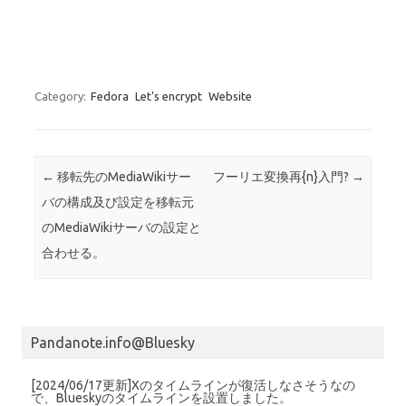
Category:
Fedora
Let's encrypt
Website
Post navigation
←
移転先のMediaWikiサー
フーリエ変換再{n}入門?
→
バの構成及び設定を移転元
のMediaWikiサーバの設定と
合わせる。
Pandanote.info@Bluesky
[2024/06/17更新]Xのタイムラインが復活しなさそうなの
で、Blueskyのタイムラインを設置しました。