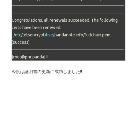
——————————————————————————-

——————————————————————————-

Congratulations, all renewals succeeded. The following 
certs have been renewed:

/etc/
letsencrypt
/live/
pandanote.info/fullchain.pem 
(success)

——————————————————————————-

[root@pnr panda]
#
今度は証明書の更新に成功しました!!