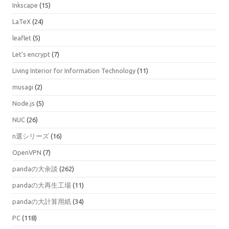
Inkscape
(15)
LaTeX
(24)
leaflet
(5)
Let's encrypt
(7)
Living Interior for Information Technology
(11)
musagi
(2)
Node.js
(5)
NUC
(26)
n選シリーズ
(16)
OpenVPN
(7)
pandaの大余談
(262)
pandaの大再生工場
(11)
pandaの大計算用紙
(34)
PC
(118)