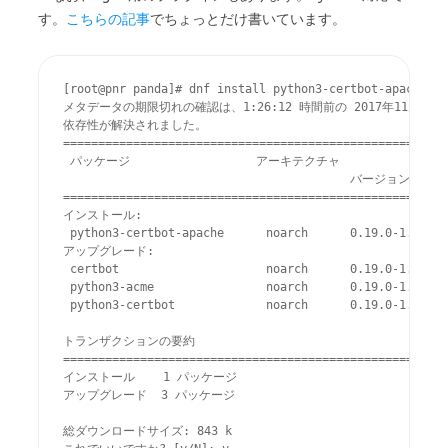
す。
こちらの記事
でちょっとだけ書いています。
[root@pnr panda]# dnf install python3-certbot-apache

メタデータの期限切れの確認は、1:26:12 時間前の 2017年11月04日
依存性が解決されました。

=======================================================
 パッケージ                  アーキテクチャ

                                         バージョン   
=======================================================
インストール:

 python3-certbot-apache      noarch      0.19.0-1.fc26 
アップグレード:

 certbot                     noarch      0.19.0-1.fc26 
 python3-acme                noarch      0.19.0-1.fc26 
 python3-certbot             noarch      0.19.0-1.fc26 
トランザクションの要約

=======================================================
インストール    1 パッケージ

アップグレード  3 パッケージ

総ダウンロードサイズ: 843 k
