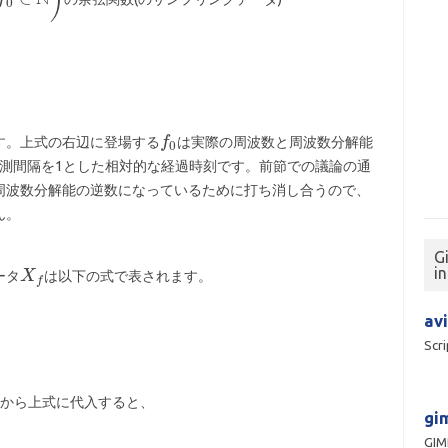
ます。上式の右辺に登場する
は実際の周波数と周波数分解能
測間隔を1とした相対的な経過時刻です。前節での議論の通
周波数分解能の逆数になっているために打ち消し合うので、
ん。
G
i
ータ
は以下の式で表されます。
avi
Scri
から上式に代入すると、
gim
GI