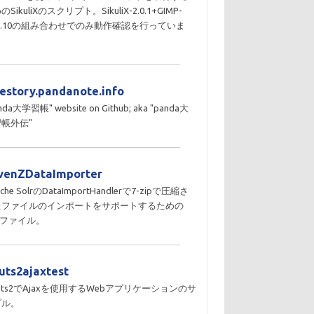
のSikuliXのスクリプト。SikuliX-2.0.1+GIMP-
10.10の組み合わせでのみ動作確認を行っていま
。
destory.pandanote.info
nda大学習帳" website on Github; aka "panda大
帳外伝"
venZDataImporter
che SolrのDataImportHandlerで7-zipで圧縮さ
たファイルのインポートをサポートするための
Rファイル。
ruts2ajaxtest
ruts2でAjaxを使用するWebアプリケーションのサ
プル。