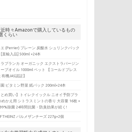
最近時々Amazonで購入しているもの
5選くらい
エ (Perrier) プレーン 炭酸水 シュリンクパック
 [直輸入品] 500ml ×24本
ィラブランカ オーガニック エクストラバージン
ーブオイル 1000ml ペット 【コールドプレス
 有機JAS認証】
園 ビタミン野菜 紙パック 200ml×24本
まとめ買い】トイレクイックル ニオイ予防プラ
つめかえ用 シトラスミントの香り 大容量 16枚 ×
 99%除菌 24時間抗菌・防臭効果が続く!
AFTHEINZ パルメザンチーズ 227g×2個