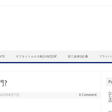
ITE
サブタイトルネタ帳(分散型)
第三倉庫(仮)
プライバ
門?
P
[
 2022年8月7日
0 Comment
な