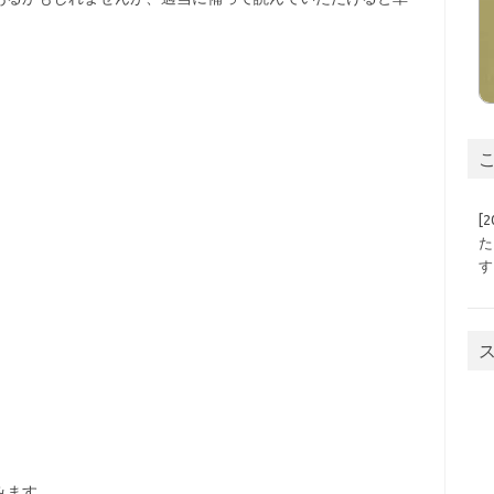
こ
[
た
す
みます。