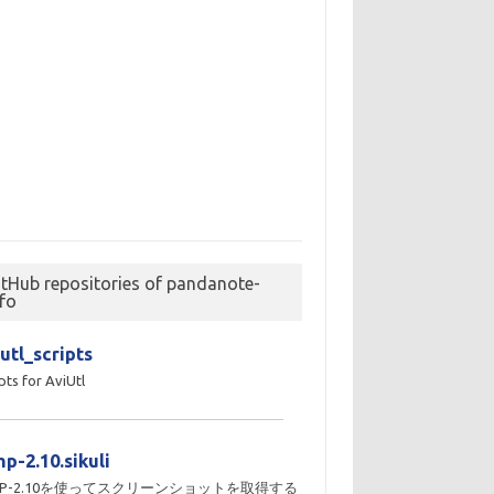
itHub repositories of pandanote-
nfo
utl_scripts
pts for AviUtl
p-2.10.sikuli
MP-2.10を使ってスクリーンショットを取得する