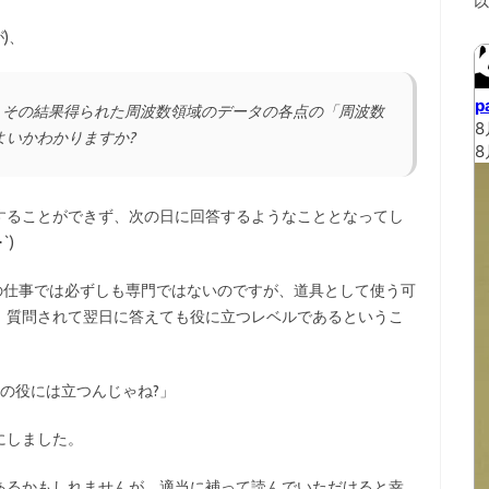
)、
、その結果得られた周波数領域のデータの各点の「周波数
よいかわかりますか?
することができず、次の日に回答するようなこととなってし
`)
面は今の仕事では必ずしも専門ではないのですが、道具として使う可
、質問されて翌日に答えても役に立つレベルであるというこ
らの役には立つんじゃね?」
にしました。
あるかもしれませんが、適当に補って読んでいただけると幸