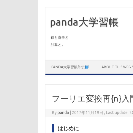
panda大学習帳
鉄と食事と
計算と。
Skip to content
PANDA大学習帳外伝
ABOUT THIS WEB S
フーリエ変換再{n}入
By
panda
|
2017年11月19日 , Last update:
はじめに