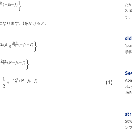
ため
2.
す
になります。)をかけると、
si
"pa
学習
Se
Apa
(1)
れ
JA
st
St
ン