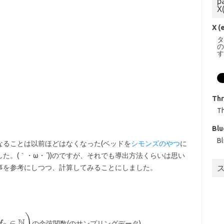
p
X
X (
Th
T
Blu
B
なることは以前ほどはなくなった(ベッドを
シモンズのやつ
に
た。(｀・ω・´))のですが、それでも導出方法くらいは思い
事を参考にしつつ、計算してみることにしました。
。
の余弦関数(のサンプリングデータ)