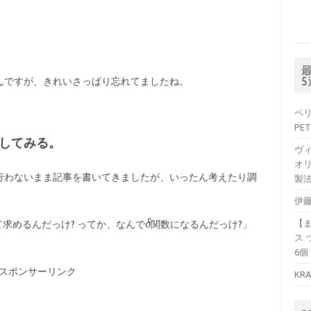
んですが、きれいさっぱり忘れてましたね。
ペリ
PET
してみる。
ヴ
オリ
行わないまま記事を書いてきましたが、いったん考えたり調
製法
伊藤
【
求めるんだっけ? ってか、なんで
関数になるんだっけ?」
ス 
6個
スポンサーリンク
KR