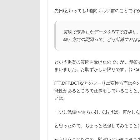
先日(といっても1週間くらい前のことですが
実験で取得したデータをFFTで変換し
軸」方向の間隔って、どう計算すれば
という趣旨の質問を受けたのですが、即答
まいました。お恥ずかしい限りです。( ;´･ω･
FFT,DFT,DCTなどのフーリエ変換方
能性があるところで仕事をしていることと
とは、
「少し勉強(おさらい)しておけば、何かし
と思ったので、ちょっと勉強してみること
そういうことなので、間違いとかそこそこ