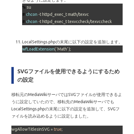
% 
su
# 
chcon
 -t httpd_exec_t math/texvc
# 
chcon
 -t httpd_exec_t texvccheck/texvccheck
LocalSettings.phpの末尾に以下の設定を追加します。
wfLoadExtension
( ‘Math’ );
SVGファイルを使用できるようにするため
の設定
移転元のMediaWikiサーバではSVGファイルが使用できるよ
うに設定していたので、移転先のMediaWikiサーバでも
LocalSettings.phpの末尾に以下の設定を追加して、SVGフ
ァイルを読み込めるように設定しました。
wgAllowTitlesInSVG = 
true