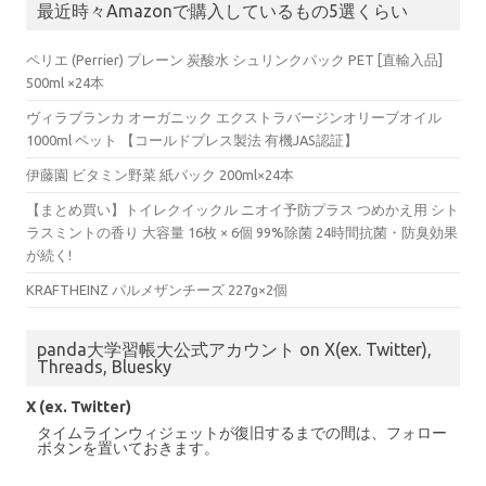
最近時々Amazonで購入しているもの5選くらい
ペリエ (Perrier) プレーン 炭酸水 シュリンクパック PET [直輸入品]
500ml ×24本
ヴィラブランカ オーガニック エクストラバージンオリーブオイル
1000ml ペット 【コールドプレス製法 有機JAS認証】
伊藤園 ビタミン野菜 紙パック 200ml×24本
【まとめ買い】トイレクイックル ニオイ予防プラス つめかえ用 シト
ラスミントの香り 大容量 16枚 × 6個 99%除菌 24時間抗菌・防臭効果
が続く!
KRAFTHEINZ パルメザンチーズ 227g×2個
panda大学習帳大公式アカウント on X(ex. Twitter),
Threads, Bluesky
X (ex. Twitter)
タイムラインウィジェットが復旧するまでの間は、フォロー
ボタンを置いておきます。