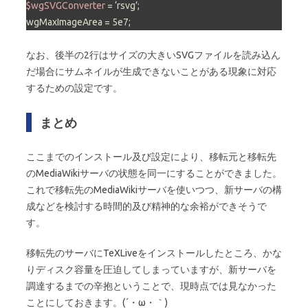
$wgSVGConverter
 = ‘rsvg’;

なお、後半の2行はサイズの大きいSVGファイルを読み込ん
だ場合にサムネイルが生成できないことがある現象に対応
するための設定です。
まとめ
ここまでのインストール及び設定により、移転元と移転先
のMediaWikiサーバの状態を同一にすることができました。
これで移転先のMediaWikiサーバを使いつつ、新サーバの構
成などを検討する時間的及び精神的な余裕ができそうで
す。
移転先のサーバにTeXLiveをインストールしたところ、かな
りディスク容量を圧迫してしまっていますが、新サーバを
調達するまでの辛抱ということで、現時点では見なかった
ことにしておきます。(´・ω・｀)