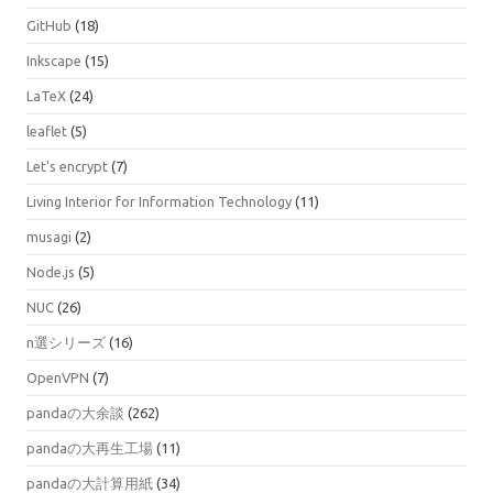
GitHub
(18)
Inkscape
(15)
LaTeX
(24)
leaflet
(5)
Let's encrypt
(7)
Living Interior for Information Technology
(11)
musagi
(2)
Node.js
(5)
NUC
(26)
n選シリーズ
(16)
OpenVPN
(7)
pandaの大余談
(262)
pandaの大再生工場
(11)
pandaの大計算用紙
(34)