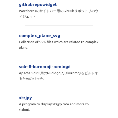
githubrepowidget
Wordpressのサイドバー用のGitHubリポジトリのウ
ィジェット
complex_plane_svg
Collection of SVG files which are related to complex
plane.
solr-8-kuromoji-neologd
Apache Solr 8用のNEologd入りkuromojiをビルドす
るためのパッチ。
xtzjpy
A program to display xtzjpy rate and more to
stdout.