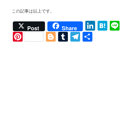
この記事は以上です。
Li
H
Li
Post
Share
n
at
n
Pi
Bl
T
T
S
k
e
e
nt
o
u
el
h
e
n
er
g
m
e
ar
dI
a
es
g
bl
gr
e
n
t
er
r
a
m