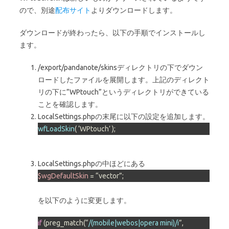
ので、別途
配布サイト
よりダウンロードします。
ダウンロードが終わったら、以下の手順でインストールし
ます。
/export/pandanote/skinsディレクトリの下でダウン
ロードしたファイルを展開します。上記のディレクト
リの下に”WPtouch”というディレクトリができている
ことを確認します。
LocalSettings.phpの末尾に以下の設定を追加します。
wfLoadSkin
( ‘WPtouch’ );
LocalSettings.phpの中ほどにある
$wgDefaultSkin
 = “vector”;
を以下のように変更します。
if
 (preg_match(“
/(mobile|webos|opera mini)/i
”, 