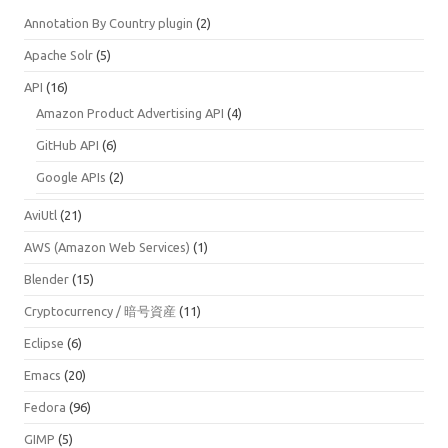
Annotation By Country plugin
(2)
Apache Solr
(5)
API
(16)
Amazon Product Advertising API
(4)
GitHub API
(6)
Google APIs
(2)
AviUtl
(21)
AWS (Amazon Web Services)
(1)
Blender
(15)
Cryptocurrency / 暗号資産
(11)
Eclipse
(6)
Emacs
(20)
Fedora
(96)
GIMP
(5)