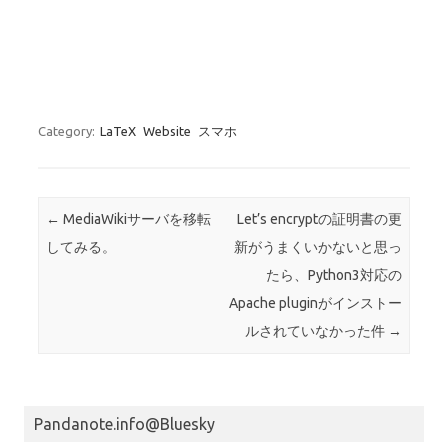
Category:
LaTeX
Website
スマホ
Post navigation
←
MediaWikiサーバを移転
Let’s encryptの証明書の更
してみる。
新がうまくいかないと思っ
たら、Python3対応の
Apache pluginがインストー
ルされていなかった件
→
Pandanote.info@Bluesky