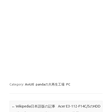
Category:
AviUtl
pandaの大再生工場
PC
Post navigation
←
Wikipedia日本語版の記事
Acer E3-112-F14C/SのHDD