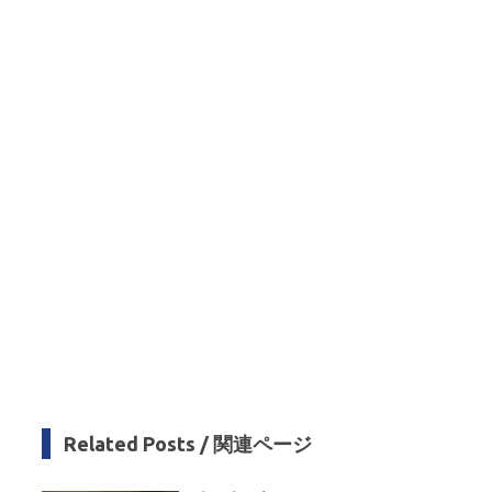
n
t
er
r
a
m
Related Posts / 関連ページ