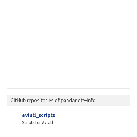
GitHub repositories of pandanote-info
aviutl_scripts
Scripts for AviUtl