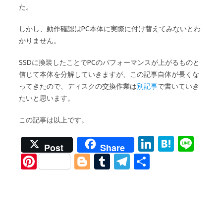
た。
しかし、動作確認はPC本体に実際に付け替えてみないとわ
かりません。
SSDに換装したことでPCのパフォーマンスが上がるものと
信じて本体を分解していきますが、この記事自体が長くな
ってきたので、ディスクの交換作業は
別記事
で書いていき
たいと思います。
この記事は以上です。
Li
H
Li
Post
Share
n
at
n
Pi
Bl
T
T
S
k
e
e
nt
o
u
el
h
e
n
er
g
m
e
ar
dI
a
es
g
bl
gr
e