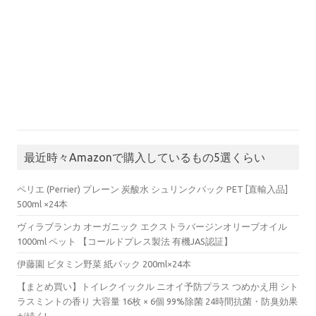
最近時々Amazonで購入しているもの5選くらい
ペリエ (Perrier) プレーン 炭酸水 シュリンクパック PET [直輸入品]
500ml ×24本
ヴィラブランカ オーガニック エクストラバージンオリーブオイル
1000ml ペット 【コールドプレス製法 有機JAS認証】
伊藤園 ビタミン野菜 紙パック 200ml×24本
【まとめ買い】トイレクイックル ニオイ予防プラス つめかえ用 シト
ラスミントの香り 大容量 16枚 × 6個 99%除菌 24時間抗菌・防臭効果