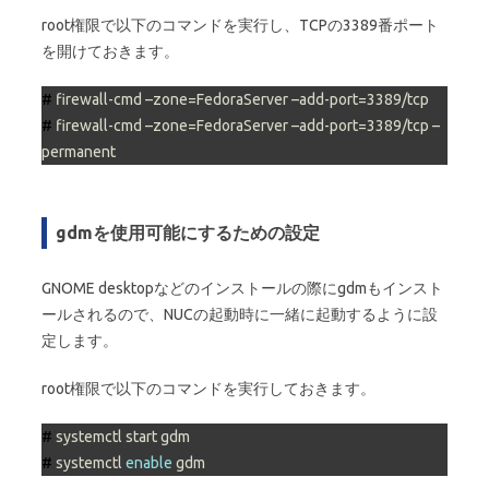
root権限で以下のコマンドを実行し、TCPの3389番ポート
を開けておきます。
# 
firewall-cmd –zone=FedoraServer –add-port=3389/tcp
# 
firewall-cmd –zone=FedoraServer –add-port=3389/tcp –
permanent
gdmを使用可能にするための設定
GNOME desktopなどのインストールの際にgdmもインスト
ールされるので、NUCの起動時に一緒に起動するように設
定します。
root権限で以下のコマンドを実行しておきます。
# 
systemctl start gdm
# 
systemctl 
enable
 gdm