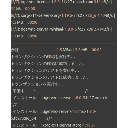
(
5
/
7
): tigervnc-license-
1.8.0-5
.fc27.noarch.rpm 
311
 kB/s |  
34
 kB     
00
:
00
(
6
/
7
): xorg-x11-server-Xorg-
1.19.6-7
.fc27.x
86_6 4.4
 MB/s | 
1
.
5
 MB     
00
:
00
(
7
/
7
): tigervnc-server-minimal-
1.8.0-5
.fc27.x86 
2
.
4
 MB/s | 
1
.
1
 MB     
00
:
00
——————————————————————————–

合計                                            
1
.
5
 MB/s | 
3
.
2
 MB     
00
:
02
トランザクションの確認を実行中…

トランザクションの確認に成功しました。

トランザクションのテストを実行中…

トランザクションのテストに成功しました。

トランザクションを実行中…

  準備中           :                                                        
1
/
1
  インストール     : tigervnc-license-
1.8.0-5
.fc27.noarch                   
1
/
7
  インストール     : tigervnc-server-minimal-
1.8.0-
5
.fc27.x86_64            
2
/
7
  インストール     : xorg-x11-server-Xorg-
1.19.6-