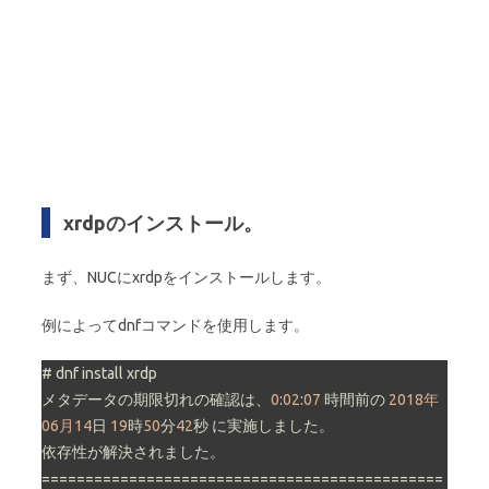
xrdpのインストール。
まず、NUCにxrdpをインストールします。
例によってdnfコマンドを使用します。
# dnf install xrdp

メタデータの期限切れの確認は、
0
:
02
:
07
 時間前の 
2018年
06月14
日 
19
時
50
分
42
秒 に実施しました。

依存性が解決されました。

==============================================