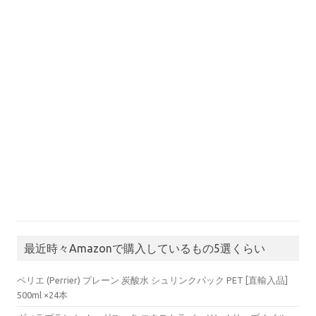
最近時々Amazonで購入しているもの5選くらい
ペリエ (Perrier) プレーン 炭酸水 シュリンクパック PET [直輸入品]
500ml ×24本