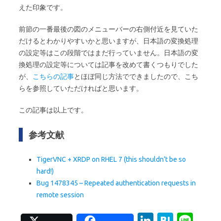
えた印象です。
前節の一番最後の図のメニューバーの右側付近を見ていた
だけるとわかりやすいかと思いますが、日本語の変換処理
の設定等はこの段階ではまだ行っていません。日本語の変
換処理の設定等については記事を改めて書くつもりでした
が、
こちらの記事
とほぼ同じ方法でできましたので、こち
らを参照していただければと思います。
この記事は以上です。
参考文献
TigerVNC + XRDP on RHEL 7 (this shouldn’t be so
hard!)
Bug 1478345 – Repeated authentication requests in
remote session
Li
H
Li