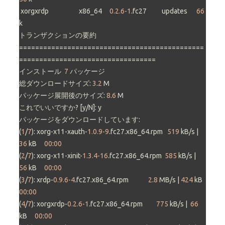
 xorgxrdp                    x86_64     
0.2.6-1
.fc27          updates      
66
k

トランザクションの要約

==============================================
==================================

インストール  
7
 パッケージ

総ダウンロードサイズ: 
3
.
2
 M

パッケージ展開後のサイズ: 
8
.
6
 M

これでいいですか? [y/N]: y

パッケージをダウンロードしています:

(
1
/
7
): xorg-x11-xauth-
1.0.9-9
.fc27.x86_64.rpm   
519
 kB/s |  
36
 kB     
00
:
00
(
2
/
7
): xorg-x11-xinit-
1.3.4-16
.fc27.x86_64.rpm  
585
 kB/s |  
56
 kB     
00
:
00
(
3
/
7
): xrdp-
0.9.6-4
.fc27.x86_64.rpm             
2
.
8
 MB/s | 
424
 kB     
00
:
00
(
4
/
7
): xorgxrdp-
0.2.6-1
.fc27.x86_64.rpm         
775
 kB/s |  
66
kB     
00
:
00