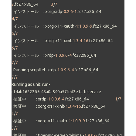
7
.fc27.x86_64              
3
/
7
  インストール     : xorgxrdp-
0.2.6-1
.fc27.x86_64                           
4
/
7
  インストール     : xorg-x11-xauth-
1:1.0.9
-
9
.fc27.x86_64                   
5
/
7
  インストール     : xorg-x11-xinit-
1.3.4-16
.fc27.x86_64                    
6
/
7
  インストール     : xrdp-
1:0.9.6
-
4
.fc27.x86_64                             
7
/
7
  Running scriptlet: xrdp-
1:0.9.6
-
4
.fc27.x86_64                             
7
/
7
Running as unit: run-
r14ab1622265f48a0a540a57fed2e1afb.service

  検証中           : xrdp-
1:0.9.6
-
4
.fc27.x86_64                             
1
/
7
  検証中           : xorg-x11-xinit-
1.3.4-16
.fc27.x86_64                    
2
/
7
  検証中           : xorg-x11-xauth-
1:1.0.9
-
9
.fc27.x86_64                   
3
/
7
  検証中           : tigervnc-server-minimal-
1.8.0-5
.fc27.x86_64            