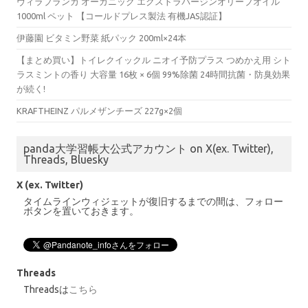
ヴィラブランカ オーガニック エクストラバージンオリーブオイル
1000ml ペット 【コールドプレス製法 有機JAS認証】
伊藤園 ビタミン野菜 紙パック 200ml×24本
【まとめ買い】トイレクイックル ニオイ予防プラス つめかえ用 シト
ラスミントの香り 大容量 16枚 × 6個 99%除菌 24時間抗菌・防臭効果
が続く!
KRAFTHEINZ パルメザンチーズ 227g×2個
panda大学習帳大公式アカウント on X(ex. Twitter),
Threads, Bluesky
X (ex. Twitter)
タイムラインウィジェットが復旧するまでの間は、フォロー
ボタンを置いておきます。
Threads
Threadsは
こちら