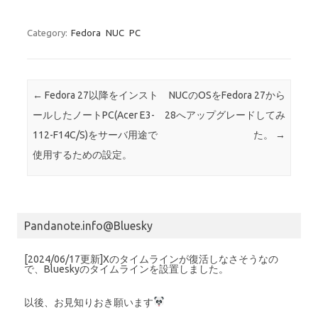
Category:
Fedora
NUC
PC
Post navigation
←
Fedora 27以降をインスト
NUCのOSをFedora 27から
ールしたノートPC(Acer E3-
28へアップグレードしてみ
112-F14C/S)をサーバ用途で
た。
→
使用するための設定。
Pandanote.info@Bluesky
[2024/06/17更新]Xのタイムラインが復活しなさそうなの
で、Blueskyのタイムラインを設置しました。
以後、お見知りおき願います