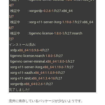
4
/
7
  検証中           : xorgxrdp-
0.2.6-1
.fc27.x86_64                           
5
/
7
  検証中           : xorg-x11-server-Xorg-
1.19.6-7
.fc27.x86_64              
6
/
7
  検証中           : tigervnc-license-
1.8.0-5
.fc27.noarch                   
7
/
7
インストール済み:

  xrdp.x
86_64 1:0
.
9
.
6
-
4
.fc27

  tigervnc-license.noarch 
1.8.0-5
.fc27

  tigervnc-server-minimal.x
86_64 1.8
.
0
-
5
.fc27

  xorg-x11-server-Xorg.x
86_64 1.19
.
6
-
7
.fc27

  xorg-x11-xauth.x
86_64 1:1
.
0
.
9
-
9
.fc27

  xorg-x11-xinit.x
86_64 1.3
.
4
-
16
.fc27

  xorgxrdp.x
86_64 0.2
.
6
-
1
.fc27

完了しました!
意外に依存しているパッケージが少ないようです。