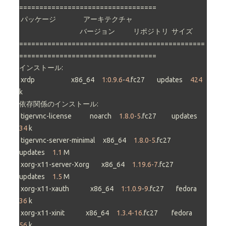
==================================

 パッケージ                  アーキテクチャ

                                        バージョン            リポジトリ  サイズ

==============================================
==================================

インストール:

 xrdp                        x86_64     
1:0.9.6
-
4
.fc27        updates     
424
k

依存関係のインストール:

 tigervnc-license            noarch     
1.8.0-5
.fc27          updates      
34
 k

 tigervnc-server-minimal     x86_64     
1.8.0-5
.fc27          
updates     
1
.
1
 M

 xorg-x11-server-Xorg        x86_64     
1.19.6-7
.fc27         
updates     
1
.
5
 M

 xorg-x11-xauth              x86_64     
1:1.0.9
-
9
.fc27        fedora       
36
 k

 xorg-x11-xinit              x86_64     
1.3.4-16
.fc27         fedora       
56
 k
