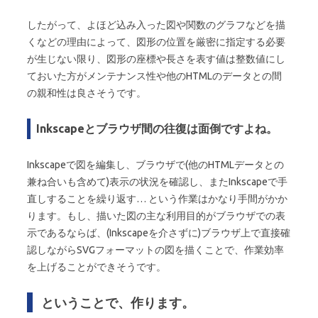
したがって、よほど込み入った図や関数のグラフなどを描
くなどの理由によって、図形の位置を厳密に指定する必要
が生じない限り、図形の座標や長さを表す値は整数値にし
ておいた方がメンテナンス性や他のHTMLのデータとの間
の親和性は良さそうです。
Inkscapeとブラウザ間の往復は面倒ですよね。
Inkscapeで図を編集し、ブラウザで(他のHTMLデータとの
兼ね合いも含めて)表示の状況を確認し、またInkscapeで手
直しすることを繰り返す… という作業はかなり手間がかか
ります。もし、描いた図の主な利用目的がブラウザでの表
示であるならば、(Inkscapeを介さずに)ブラウザ上で直接確
認しながらSVGフォーマットの図を描くことで、作業効率
を上げることができそうです。
ということで、作ります。