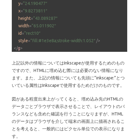
y
=
”24.190477″
x
=
”9.8273811″
height
=
”43.089287″
width
=
”65.011902″
id
=
”rect10″
style
=
”fill:#1e3e8a;stroke-width:1.052″
 />
</
g
>
上記以外の情報についてはInkscapeが使用するためのもの
ですので、HTMLに埋め込む際には必要のない情報になり
ます。また、上記の情報についても先頭に”inkscape:”とつ
いている属性はInkscapeで使用するためだけのものです。
図がある程度出来上がってくると、埋め込み先のHTMLの
データごとブラウザで表示させることで、レイアウトのバ
ランスなども含めた確認を行うことになりますが、HTML
のデータはブラウザを介して端末の画面上に描画されるこ
とを考えると、一般的にはピクセル単位での表示になりま
す。