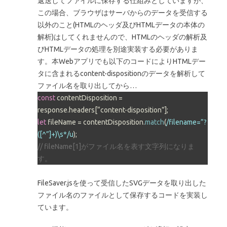
返送してファイルに保存する仕組みとしていますが、
この場合、ブラウザはサーバからのデータを受信する
以外のこと(HTMLのヘッダ及びHTMLデータの本体の
解析)はしてくれませんので、HTMLのヘッダの解析及
びHTMLデータの処理を別途実装する必要がありま
す。本Webアプリでも以下のコードによりHTMLデー
タに含まれるcontent-dispositionのデータを解析して
ファイル名を取り出してから…
const
 contentDisposition = 
response.
headers
let
 fileName = contentDisposition.
match
(
/filename=”?
([^”]+)\s*/u
// fileName[1]がファイル名を表す文字列になりま
す。
FileSaver.jsを使って受信したSVGデータを取り出した
ファイル名のファイルとして保存するコードを実装し
ています。