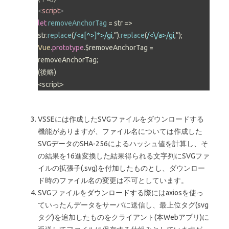
<
script
>
let
removeAnchorTag
 = str => 
str.
replace
(
/<a[^>]*>/gi
,”).
replace
(
/<\/a>/gi
Vue
.
prototype
.
$removeAnchorTag
 = 
removeAnchorTag;

(後略)

VSSEには作成したSVGファイルをダウンロードする
機能がありますが、ファイル名については作成した
SVGデータのSHA-256によるハッシュ値を計算し、そ
の結果を16進変換した結果得られる文字列にSVGファ
イルの拡張子(.svg)を付加したものとし、ダウンロー
ド時のファイル名の変更は不可としています。
SVGファイルをダウンロードする際にはaxiosを使っ
ていったんデータをサーバに送信し、最上位タグ(svg
タグ)を追加したものをクライアント(本Webアプリ)に