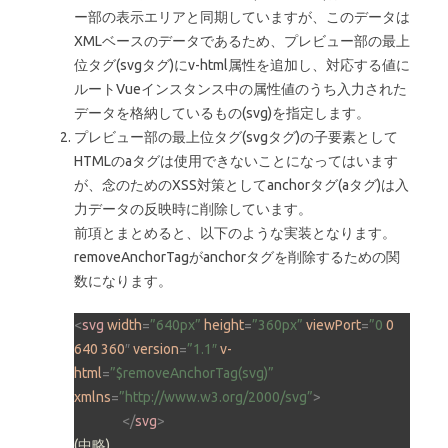
ー部の表示エリアと同期していますが、このデータは
XMLベースのデータであるため、プレビュー部の最上
位タグ(svgタグ)にv-html属性を追加し、対応する値に
ルートVueインスタンス中の属性値のうち入力された
データを格納しているもの(svg)を指定します。
プレビュー部の最上位タグ(svgタグ)の子要素として
HTMLのaタグは使用できないことになってはいます
が、念のためのXSS対策としてanchorタグ(aタグ)は入
力データの反映時に削除しています。
前項とまとめると、以下のような実装となります。
removeAnchorTagがanchorタグを削除するための関
数になります。
<
svg
width
=
”640px”
height
=
”360px”
viewPort
=
”0
0
640
360
″ 
version
=
”1.1″
v-
html
=
”$removeAnchorTag(svg)”
xmlns
=
”http://www.w3.org/2000/svg”
>
</
svg
>