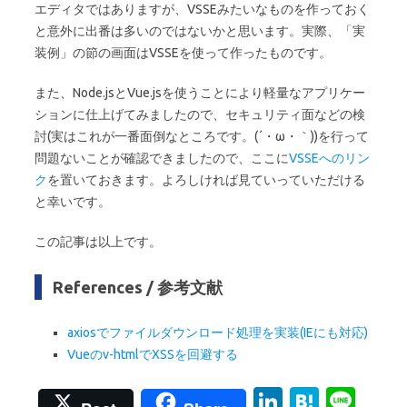
エディタではありますが、VSSEみたいなものを作っておく
と意外に出番は多いのではないかと思います。実際、「実
装例」の節の画面はVSSEを使って作ったものです。
また、Node.jsとVue.jsを使うことにより軽量なアプリケー
ションに仕上げてみましたので、セキュリティ面などの検
討(実はこれが一番面倒なところです。(´・ω・｀))を行って
問題ないことが確認できましたので、ここに
VSSEへのリン
ク
を置いておきます。よろしければ見ていっていただける
と幸いです。
この記事は以上です。
References / 参考文献
axiosでファイルダウンロード処理を実装(IEにも対応)
Vueのv-htmlでXSSを回避する
Li
H
Li