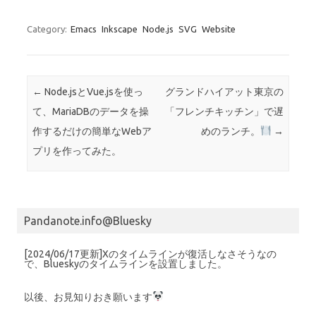
Category:
Emacs
Inkscape
Node.js
SVG
Website
Post navigation
←
Node.jsとVue.jsを使っ
グランドハイアット東京の
て、MariaDBのデータを操
「フレンチキッチン」で遅
作するだけの簡単なWebア
めのランチ。
→
プリを作ってみた。
Pandanote.info@Bluesky
[2024/06/17更新]Xのタイムラインが復活しなさそうなの
で、Blueskyのタイムラインを設置しました。
以後、お見知りおき願います