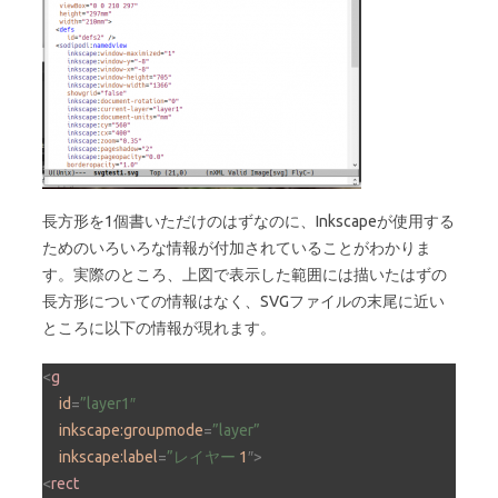
長方形を1個書いただけのはずなのに、Inkscapeが使用する
ためのいろいろな情報が付加されていることがわかりま
す。実際のところ、上図で表示した範囲には描いたはずの
長方形についての情報はなく、SVGファイルの末尾に近い
ところに以下の情報が現れます。
<
g
id
=
”layer1″
inkscape:groupmode
=
”layer”
inkscape:label
=
”レイヤー
1
″>
<
rect