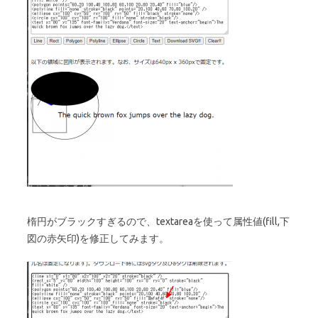
楕円がブラックすぎるので、textareaを使って属性値(fill,下
図の赤矢印)を修正してみます。