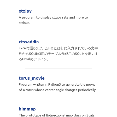
xtzjpy
A program to display xtzjpy rate and more to
stdout.
ctssaddin
Excelで選択したセルまたは行に入力されている文字
列からSQLite3用のテーブル作成用のSQL文を出力す
るExcelのアドイン。
torus_movie
Program written in Python3 to generate the movie
of a torus whose center angle changes periodically.
bimmap
The prototype of Bidirectional map class on Scala.