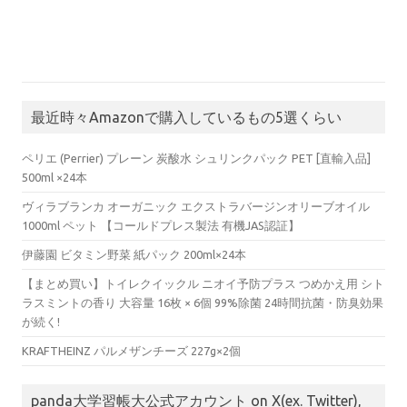
最近時々Amazonで購入しているもの5選くらい
ペリエ (Perrier) プレーン 炭酸水 シュリンクパック PET [直輸入品]
500ml ×24本
ヴィラブランカ オーガニック エクストラバージンオリーブオイル
1000ml ペット 【コールドプレス製法 有機JAS認証】
伊藤園 ビタミン野菜 紙パック 200ml×24本
【まとめ買い】トイレクイックル ニオイ予防プラス つめかえ用 シト
ラスミントの香り 大容量 16枚 × 6個 99%除菌 24時間抗菌・防臭効果
が続く!
KRAFTHEINZ パルメザンチーズ 227g×2個
panda大学習帳大公式アカウント on X(ex. Twitter),