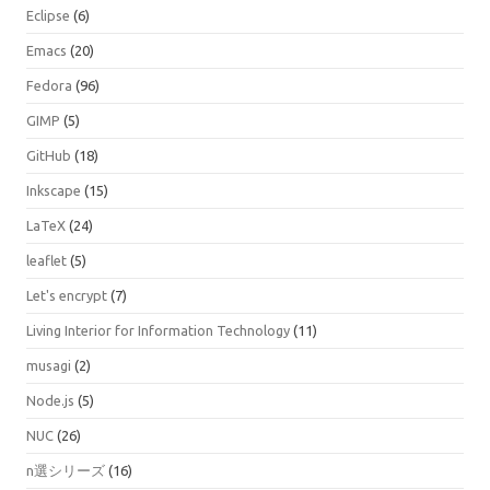
Eclipse
(6)
Emacs
(20)
Fedora
(96)
GIMP
(5)
GitHub
(18)
Inkscape
(15)
LaTeX
(24)
leaflet
(5)
Let's encrypt
(7)
Living Interior for Information Technology
(11)
musagi
(2)
Node.js
(5)
NUC
(26)
n選シリーズ
(16)