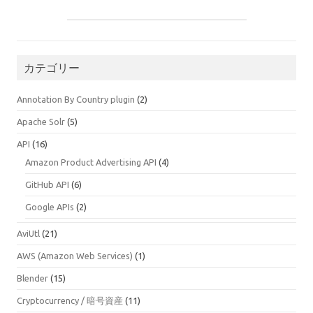
カテゴリー
Annotation By Country plugin
(2)
Apache Solr
(5)
API
(16)
Amazon Product Advertising API
(4)
GitHub API
(6)
Google APIs
(2)
AviUtl
(21)
AWS (Amazon Web Services)
(1)
Blender
(15)
Cryptocurrency / 暗号資産
(11)