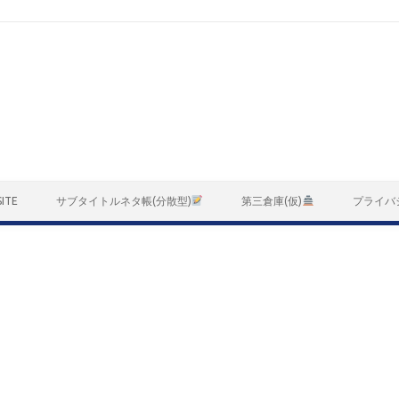
ITE
サブタイトルネタ帳(分散型)
第三倉庫(仮)
プライバ