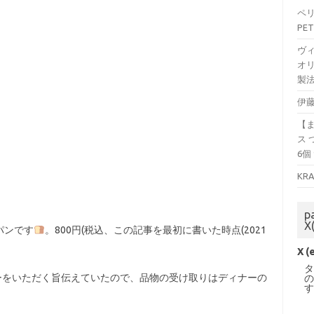
ペリ
PET
ヴ
オリ
製法
伊藤
【
ス 
6個
KR
p
X
パンです
。800円(税込、この記事を最初に書いた時点(2021
X (
でディナーをいただく旨伝えていたので、品物の受け取りはディナーの