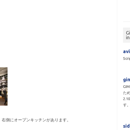
G
i
avi
Scri
gim
GI
ため
2.
す
。右側にオープンキッチンがあります。
si