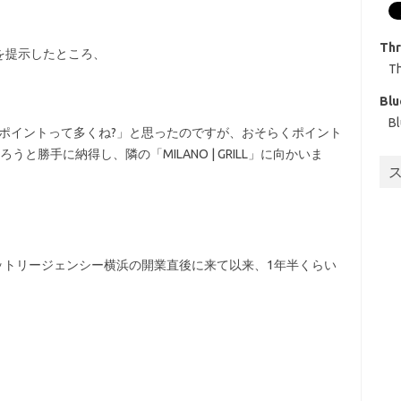
Th
を提示したところ、
T
Blu
B
99ポイントって多くね?」と思ったのですが、おそらくポイント
と勝手に納得し、隣の「MILANO | GRILL」に向かいま
はハイアットリージェンシー横浜の開業直後に来て以来、1年半くらい
。