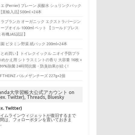
エ (Perrier) プレーン 炭酸水 シュリンクパック
 [直輸入品] 500ml ×24本
ィラブランカ オーガニック エクストラバージン
ーブオイル 1000ml ペット 【コールドプレス
 有機JAS認証】
園 ビタミン野菜 紙パック 200ml×24本
まとめ買い】トイレクイックル ニオイ予防プラ
つめかえ用 シトラスミントの香り 大容量 16枚 ×
 99%除菌 24時間抗菌・防臭効果が続く!
AFTHEINZ パルメザンチーズ 227g×2個
anda大学習帳大公式アカウント on
(ex. Twitter), Threads, Bluesky
ex. Twitter)
タイムラインウィジェットが復旧するまで
の間は、フォローボタンを置いておきま
す。