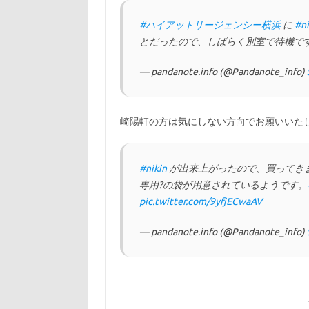
#ハイアットリージェンシー横浜
に
#ni
とだったので、しばらく別室で待機で
— pandanote.info (@Pandanote_info)
崎陽軒の方は気にしない方向でお願いいた
#nikin
が出来上がったので、買ってき
専用?の袋が用意されているようです。
pic.twitter.com/9yfjECwaAV
— pandanote.info (@Pandanote_info)