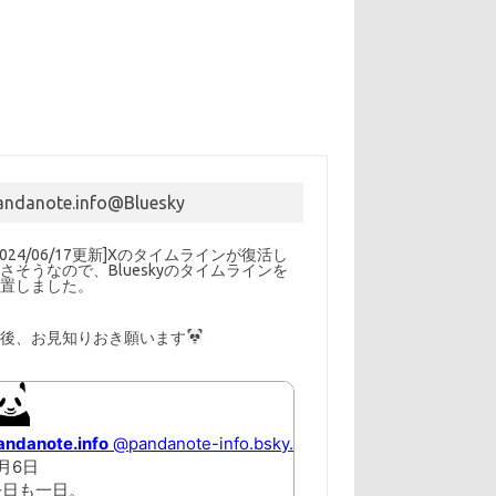
andanote.info@Bluesky
2024/06/17更新]Xのタイムラインが復活し
さそうなので、Blueskyのタイムラインを
設置しました。
以後、お見知りおき願います