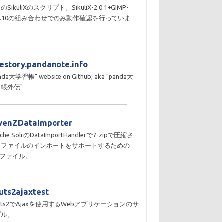
のSikuliXのスクリプト。SikuliX-2.0.1+GIMP-
10.10の組み合わせでのみ動作確認を行っていま
。
destory.pandanote.info
nda大学習帳" website on Github; aka "panda大
帳外伝"
venZDataImporter
che SolrのDataImportHandlerで7-zipで圧縮さ
たファイルのインポートをサポートするための
Rファイル。
ruts2ajaxtest
ruts2でAjaxを使用するWebアプリケーションのサ
プル。