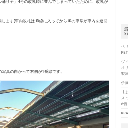
ル踊り子」4号の改札時に並んでしまっていたために、改札が
します(車内改札はJR線に入ってからJRの車掌が車内を巡回
ペリ
PET
ヴ
オリ
の写真の向かって右側が1番線です。
製法
伊藤
【
ス 
6個
KR