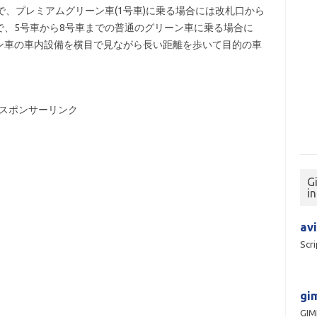
で、プレミアムグリーン車(1号車)に乗る場合には改札口から
で、5号車から8号車までの普通のグリーン車に乗る場合に
ン車の車内設備を横目で見ながら長い距離を歩いて目的の車
スポンサーリンク
G
i
avi
Scri
gim
GI