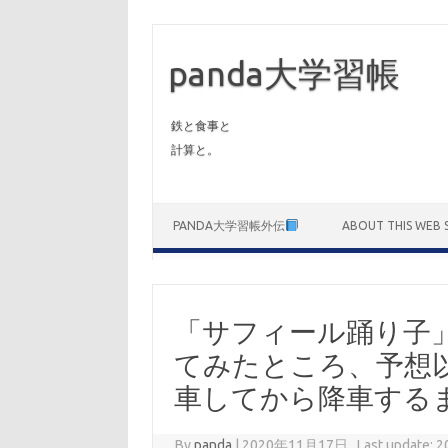
panda大学習帳
鉄と食事と
計算と。
Skip to content
PANDA大学習帳外伝
ABOUT THIS WEB S
「サフィール踊り子」
てみたところ、予想以上
車してから降車するま
By
panda
|
2020年11月17日 , Last update: