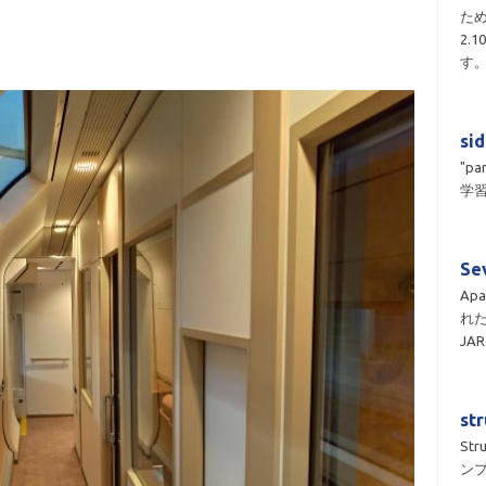
ため
2.
す
si
"pa
学習
Se
Apa
れ
JA
st
St
ン