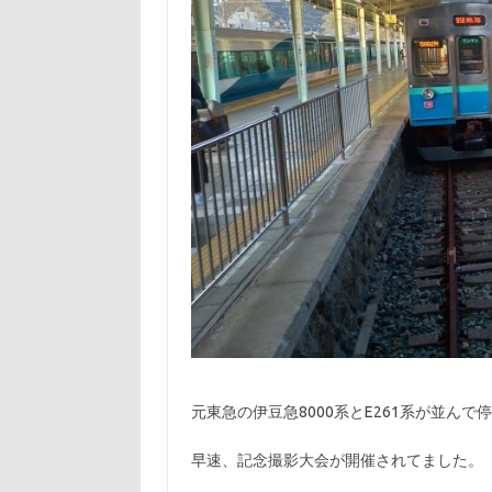
元東急の伊豆急8000系とE261系が並ん
早速、記念撮影大会が開催されてました。