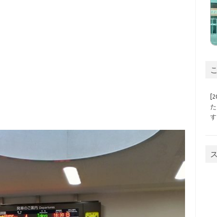
こ
[
た
す