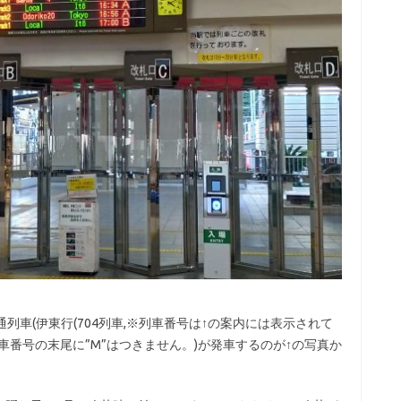
列車(伊東行(704列車,※列車番号は↑の案内には表示されて
車番号の末尾に”M”はつきません。)が発車するのが↑の写真か