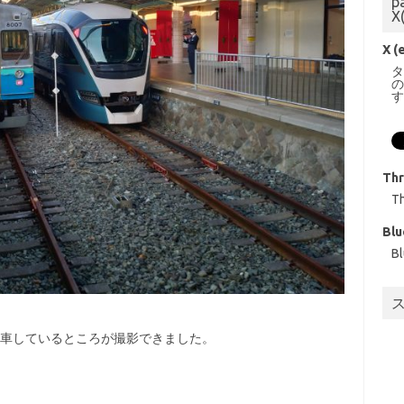
p
X
X (
Th
T
Blu
B
で停車しているところが撮影できました。