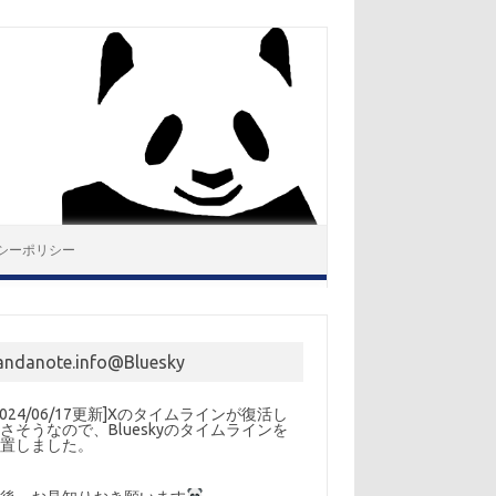
シーポリシー
andanote.info@Bluesky
2024/06/17更新]Xのタイムラインが復活し
さそうなので、Blueskyのタイムラインを
設置しました。