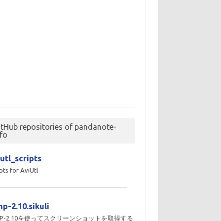
itHub repositories of pandanote-
nfo
utl_scripts
pts for AviUtl
p-2.10.sikuli
MP-2.10を使ってスクリーンショットを取得する