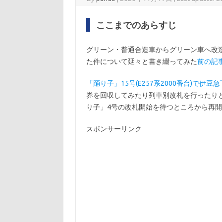
ここまでのあらすじ
グリーン・普通合造車からグリーン車へ改造さ
た件について延々と書き綴ってみた
前の記
「踊り子」15号(E257系2000番台)で伊
券を回収してみたり列車別改札を行ったり
り子」4号の改札開始を待つところから再
スポンサーリンク