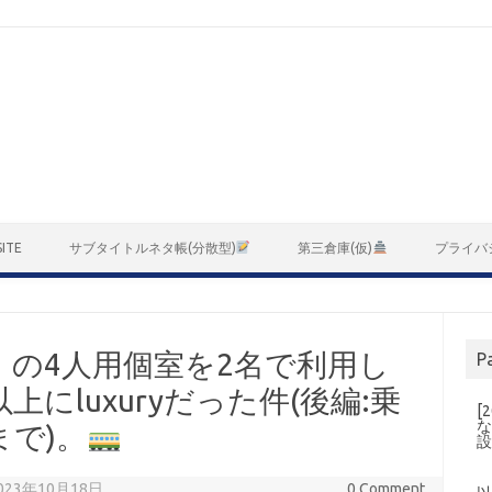
ITE
サブタイトルネタ帳(分散型)
第三倉庫(仮)
プライバ
の4人用個室を2名で利用し
P
にluxuryだった件(後編:乗
[
な
で)。
 2023年10月18日
0 Comment