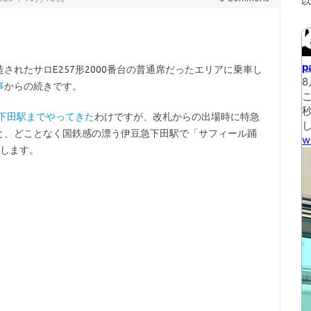
れたサロE257形2000番台の普通席だったエリアに乗車し
事
からの続きです。
豆急下田駅までやってきた
わけですが、改札からの出場時に特急
と、どことなく国鉄感の漂う伊豆急下田駅で「サフィール踊
開します。