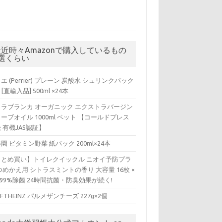
最近時々Amazonで購入しているもの
5選くらい
エ (Perrier) プレーン 炭酸水 シュリンクパック
 [直輸入品] 500ml ×24本
ィラブランカ オーガニック エクストラバージン
ーブオイル 1000ml ペット 【コールドプレス
 有機JAS認証】
園 ビタミン野菜 紙パック 200ml×24本
まとめ買い】トイレクイックル ニオイ予防プラ
つめかえ用 シトラスミントの香り 大容量 16枚 ×
 99%除菌 24時間抗菌・防臭効果が続く!
AFTHEINZ パルメザンチーズ 227g×2個