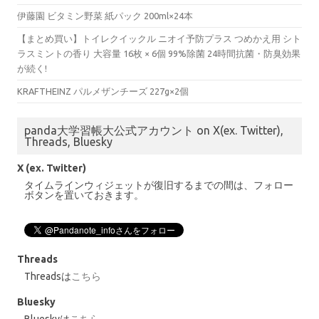
伊藤園 ビタミン野菜 紙パック 200ml×24本
【まとめ買い】トイレクイックル ニオイ予防プラス つめかえ用 シト
ラスミントの香り 大容量 16枚 × 6個 99%除菌 24時間抗菌・防臭効果
が続く!
KRAFTHEINZ パルメザンチーズ 227g×2個
panda大学習帳大公式アカウント on X(ex. Twitter),
Threads, Bluesky
X (ex. Twitter)
タイムラインウィジェットが復旧するまでの間は、フォロー
ボタンを置いておきます。
Threads
Threadsは
こちら
Bluesky