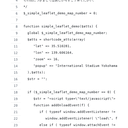
その点につきましてはあしからずご了承ください。
*/
$_simple_leaflet_demo_map_number = 0;
function simple_leaflet_demo($atts) {
  global $_simple_leaflet_demo_map_number;
  $atts = shortcode_atts(array(
     "lat" => 35.510281,
     "lon" => 139.606164,
     "zoom" => 16,
     "popup" => "International Stadium Yokohama<
  ),$atts);
  $str = "";
  if ($_simple_leaflet_demo_map_number == 0) {
     $str = "<script type=\"text/javascript\">
     function addOnloadEvent(f) {
     	if ( typeof window.addEventListener != \"un
    	   window.addEventListener( \"load\", f, fa
  	else if ( typeof window.attachEvent != \"un