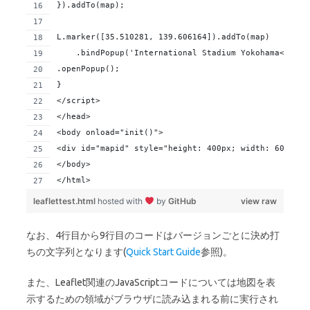
}).addTo(map);
L.marker([35.510281, 139.606164]).addTo(map)
    .bindPopup('International Stadium Yokohama<b
.openPopup();
}
</script>
</head>
<body onload="init()">
<div id="mapid" style="height: 400px; width: 600px;"
</body>
</html>
leaflettest.html
hosted with
by
GitHub
view raw
なお、4行目から9行目のコードはバージョンごとに決め打
ちの文字列となります(
Quick Start Guide
参照)。
また、Leaflet関連のJavaScriptコードについては地図を表
示するための領域がブラウザに読み込まれる前に実行され