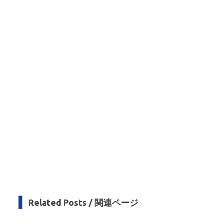
n
t
er
r
a
m
Related Posts / 関連ページ