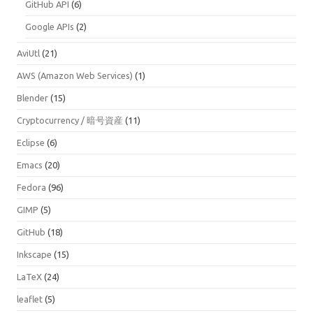
GitHub API
(6)
Google APIs
(2)
AviUtl
(21)
AWS (Amazon Web Services)
(1)
Blender
(15)
Cryptocurrency / 暗号資産
(11)
Eclipse
(6)
Emacs
(20)
Fedora
(96)
GIMP
(5)
GitHub
(18)
Inkscape
(15)
LaTeX
(24)
leaflet
(5)