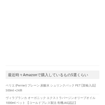
最近時々Amazonで購入しているもの5選くらい
ペリエ (Perrier) プレーン 炭酸水 シュリンクパック PET [直輸入品]
500ml ×24本
ヴィラブランカ オーガニック エクストラバージンオリーブオイル
1000ml ペット 【コールドプレス製法 有機JAS認証】