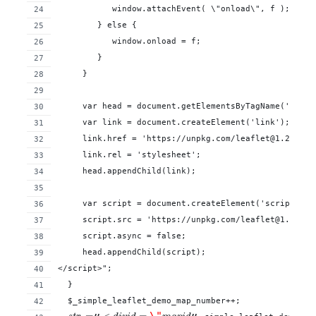
    	   window.attachEvent( \"onload\", f );  
  	} else {
	   window.onload = f;
	}
     }
     var head = document.getElementsByTagName('head'
     var link = document.createElement('link');
     link.href = 'https://unpkg.com/leaflet@1.2.0/di
     link.rel = 'stylesheet';
     head.appendChild(link);
     var script = document.createElement('script');
     script.src = 'https://unpkg.com/leaflet@1.2.0/d
     script.async = false;
     head.appendChild(script);
</script>";
  }
  $_simple_leaflet_demo_map_number++;