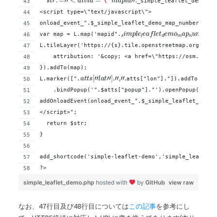
_simple_leaflet_demo_ma
\"
<script type=\"text/javascript\">
onload_event_".$_simple_leaflet_demo_map_number." = 
var map = L.map('mapid".
L.tileLayer('https://{s}.tile.openstreetmap.org/{z}/
    attribution: '&copy; <a href=\"https://osm.org/c
}).addTo(map);
L.marker([".
atts["lon"]."]).addTo(map)
    .bindPopup('".$atts["popup"]."').openPopup();};
addOnloadEvent(onload_event_".$_simple_leaflet_demo_
</script>";
  return $str;
}
add_shortcode('simple-leaflet-demo','simple_leaflet_
?>
simple_leaflet_demo.php
hosted with
by
GitHub
view raw
なお、47行目及び48行目については
この記事
を参考にし