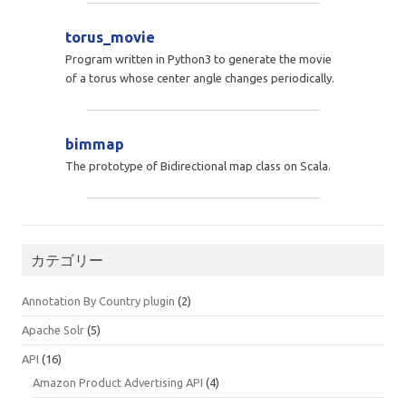
torus_movie
Program written in Python3 to generate the movie
of a torus whose center angle changes periodically.
bimmap
The prototype of Bidirectional map class on Scala.
カテゴリー
Annotation By Country plugin
(2)
Apache Solr
(5)
API
(16)
Amazon Product Advertising API
(4)