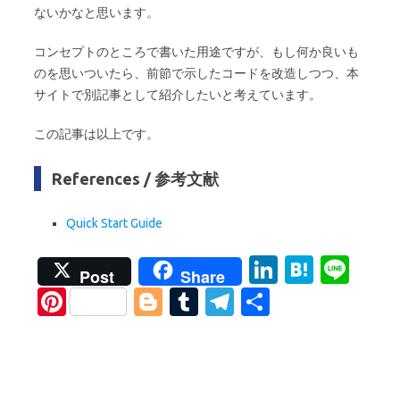
ないかなと思います。
コンセプトのところで書いた用途ですが、もし何か良いも
のを思いついたら、前節で示したコードを改造しつつ、本
サイトで別記事として紹介したいと考えています。
この記事は以上です。
References / 参考文献
Quick Start Guide
Li
H
Li
Post
Share
n
at
n
Pi
Bl
T
T
S
k
e
e
nt
o
u
el
h
e
n
er
g
m
e
ar
dI
a
es
g
bl
gr
e