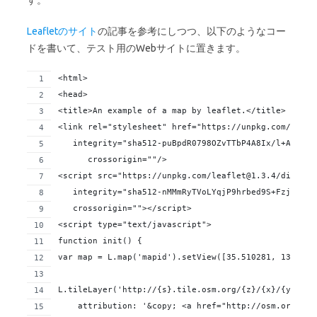
す。
Leafletのサイト
の記事を参考にしつつ、以下のようなコー
ドを書いて、テスト用のWebサイトに置きます。
<html>
<head>
<title>An example of a map by leaflet.</title>
<link rel="stylesheet" href="https://unpkg.com/leafl
   integrity="sha512-puBpdR0798OZvTTbP4A8Ix/l+A4dHDD
      crossorigin=""/>
<script src="https://unpkg.com/leaflet@1.3.4/dist/le
   integrity="sha512-nMMmRyTVoLYqjP9hrbed9S+FzjZHW5g
   crossorigin=""></script>
<script type="text/javascript">
function init() {
var map = L.map('mapid').setView([35.510281, 139.606
L.tileLayer('http://{s}.tile.osm.org/{z}/{x}/{y}.png
    attribution: '&copy; <a href="http://osm.org/cop