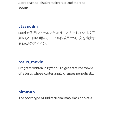
A program to display xtzjpy rate and more to
stdout.
ctssaddin
Excelで選択したセルまたは行に入力されている文字
列からSQLite3用のテーブル作成用のSQL文を出力す
るExcelのアドイン。
torus_movie
Program written in Python3 to generate the movie
of a torus whose center angle changes periodically.
bimmap
The prototype of Bidirectional map class on Scala.