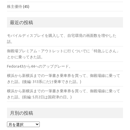
株主優待
(45)
最近の投稿
モバイルディスプレイを購入して、自宅環境の画面数を増やした
話。
御殿場プレミアム・アウトレットに行くついでに「特急ふじさん」
とかに乗ってきた話。
Fedora43から44へのアップグレード。
横浜から新横浜までの一筆書き乗車券を買って、御殿場線に乗って
きた話。(後編: 313系にだけ乗車できた話。)
横浜から新横浜までの一筆書き乗車券を買って、御殿場線に乗って
きた話。(前編: 5月2日は国府津の日。)
月別の投稿
月
別