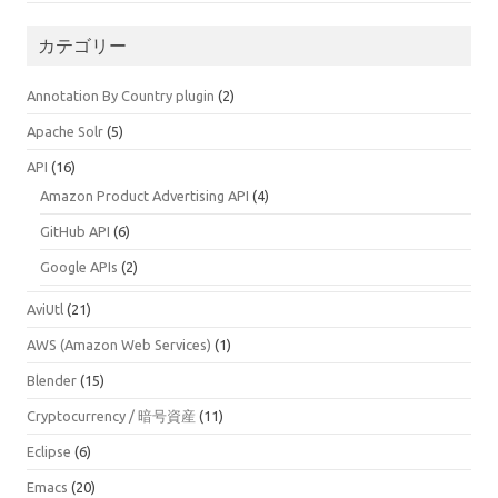
カテゴリー
Annotation By Country plugin
(2)
Apache Solr
(5)
API
(16)
Amazon Product Advertising API
(4)
GitHub API
(6)
Google APIs
(2)
AviUtl
(21)
AWS (Amazon Web Services)
(1)
Blender
(15)
Cryptocurrency / 暗号資産
(11)
Eclipse
(6)
Emacs
(20)