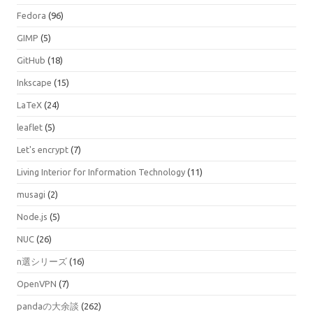
Fedora
(96)
GIMP
(5)
GitHub
(18)
Inkscape
(15)
LaTeX
(24)
leaflet
(5)
Let's encrypt
(7)
Living Interior for Information Technology
(11)
musagi
(2)
Node.js
(5)
NUC
(26)
n選シリーズ
(16)
OpenVPN
(7)
pandaの大余談
(262)