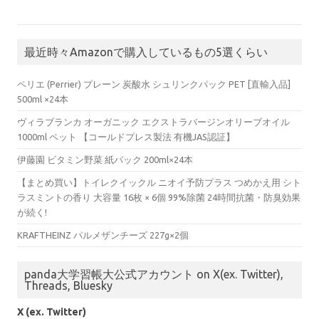
最近時々Amazonで購入しているもの5選くらい
ペリエ (Perrier) プレーン 炭酸水 シュリンクパック PET [直輸入品]
500ml ×24本
ヴィラブランカ オーガニック エクストラバージンオリーブオイル
1000ml ペット 【コールドプレス製法 有機JAS認証】
伊藤園 ビタミン野菜 紙パック 200ml×24本
【まとめ買い】トイレクイックル ニオイ予防プラス つめかえ用 シト
ラスミントの香り 大容量 16枚 × 6個 99%除菌 24時間抗菌・防臭効果
が続く!
KRAFTHEINZ パルメザンチーズ 227g×2個
panda大学習帳大公式アカウント on X(ex. Twitter),
Threads, Bluesky
X (ex. Twitter)