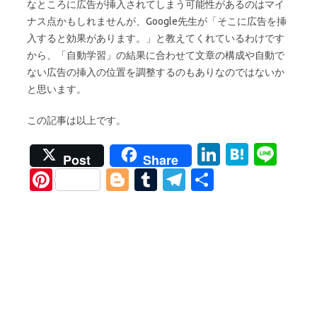
なところに広告が挿入されてしまう可能性があるのはマイ
ナス点かもしれませんが、Google先生が「そこに広告を挿
入すると効果があります。」と教えてくれているわけです
から、「自動学習」の結果に合わせて文章の構成や自動で
ない広告の挿入の位置を調整するのもありなのではないか
と思います。
この記事は以上です。
Li
H
Li
Post
Share
n
at
n
Pi
Bl
T
T
S
k
e
e
nt
o
u
el
h
e
n
er
g
m
e
ar
dI
a
es
g
bl
gr
e
n
t
er
r
a
m