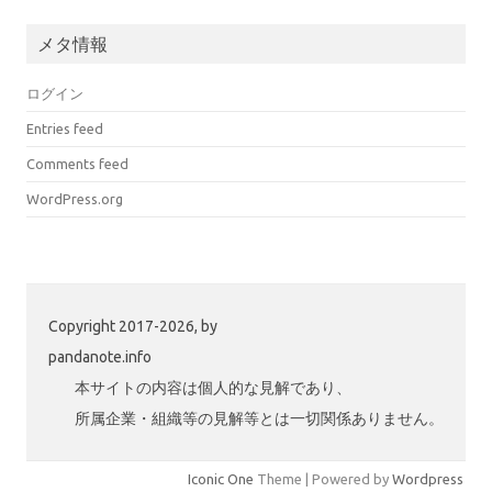
w
st
t
it
a
H
メタ情報
te
gr
u
ログイン
r
a
b
Entries feed
m
Comments feed
WordPress.org
Copyright 2017-2026, by
pandanote.info
本サイトの内容は個人的な見解であり、
所属企業・組織等の見解等とは一切関係ありません。
Iconic One
Theme | Powered by
Wordpress