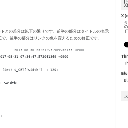
p
X
X (
ードとの差分は以下の通りです。前半の部分はタイトルの表示
正で、後半の部分はリンクの色を変えるための修正です。
--- styles_thumbnails.css.php.ORG	2017-08-30 23:21:57.909532177 +0900
Th
++ styles_thumbnails.css.php	2017-08-31 07:34:47.572041369 +0900
T
? (int) $_GET['width']  : 120;
Blu
B
 + $width;
);