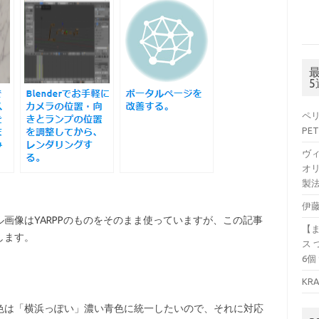
ペリ
PET
ヴ
オリ
製法
伊藤
画像はYARPPのものをそのまま使っていますが、この記事
【
します。
ス 
6個
KR
色は「横浜っぽい」濃い青色に統一したいので、それに対応