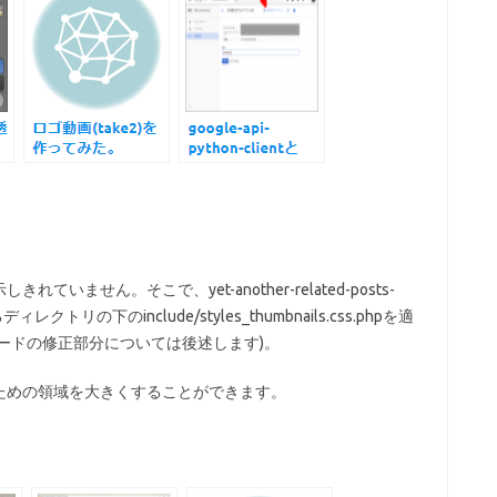
ません。そこで、yet-another-related-posts-
リの下のinclude/styles_thumbnails.css.phpを適
ードの修正部分については後述します)。
ための領域を大きくすることができます。