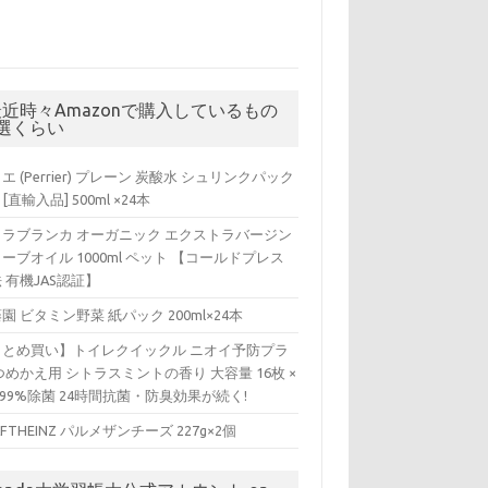
最近時々Amazonで購入しているもの
5選くらい
エ (Perrier) プレーン 炭酸水 シュリンクパック
 [直輸入品] 500ml ×24本
ィラブランカ オーガニック エクストラバージン
ーブオイル 1000ml ペット 【コールドプレス
 有機JAS認証】
園 ビタミン野菜 紙パック 200ml×24本
まとめ買い】トイレクイックル ニオイ予防プラ
つめかえ用 シトラスミントの香り 大容量 16枚 ×
 99%除菌 24時間抗菌・防臭効果が続く!
AFTHEINZ パルメザンチーズ 227g×2個