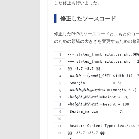
した修正も行いました。
修正したソースコード
修正したPHPのソースコードと、もとのコ
のための領域の大きさを変更するための修
+
@@ -8,7 +8,7 @@
_GET['width']))  
 $margin             = 5;
margin * 2)
-
height + 50;
+
height + 180;
 $extra_margin        = 7;
 header('Content-Type: text/css'
@@ -35,7 +35,7 @@