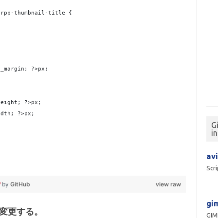
arpp-thumbnail-title {
a_margin; ?>px;
height; ?>px;
idth; ?>px;
G
i
avi
Scri
by
GitHub
view raw
gim
変更する。
GI