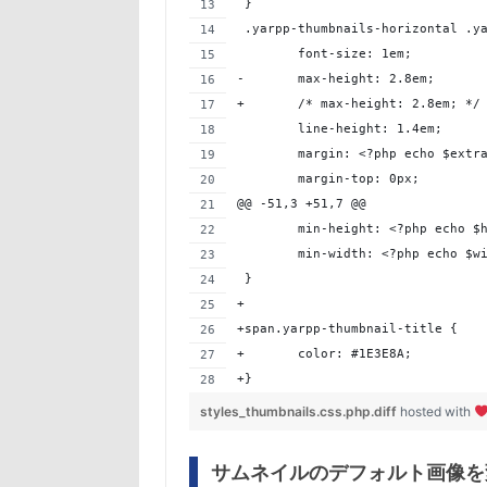
 }
 .yarpp-thumbnails-horizontal .y
 	font-size: 1em;
-	max-height: 2.8em;
+	/* max-height: 2.8em; */
 	line-height: 1.4em;
 	margin: <?php echo $extr
 	margin-top: 0px;
@@ -51,3 +51,7 @@
 	min-height: <?php echo $
 	min-width: <?php echo $w
 }
+
+span.yarpp-thumbnail-title {
+	color: #1E3E8A;
+}
styles_thumbnails.css.php.diff
hosted with
サムネイルのデフォルト画像を