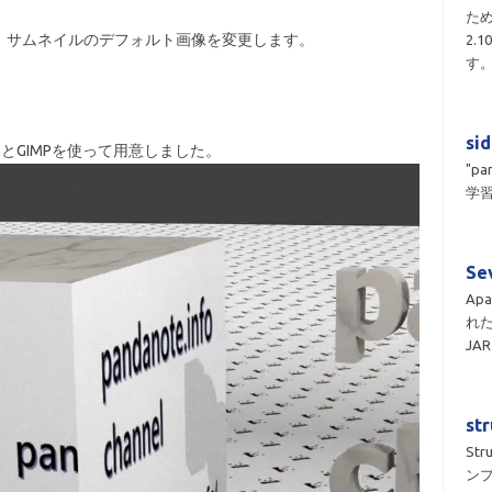
ため
、サムネイルのデフォルト画像を変更します。
2.
す
si
lとGIMPを使って用意しました。
"pa
学習
Se
Apa
れ
JA
st
St
ン