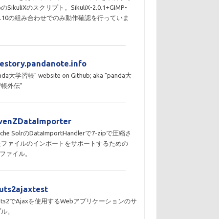
のSikuliXのスクリプト。SikuliX-2.0.1+GIMP-
10.10の組み合わせでのみ動作確認を行っていま
。
destory.pandanote.info
nda大学習帳" website on Github; aka "panda大
帳外伝"
venZDataImporter
che SolrのDataImportHandlerで7-zipで圧縮さ
たファイルのインポートをサポートするための
Rファイル。
ruts2ajaxtest
ruts2でAjaxを使用するWebアプリケーションのサ
プル。