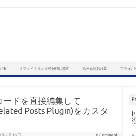
ITE
サブタイトルネタ帳(分散型)
第三倉庫(仮)
プライバ
コードを直接編集して
P
Related Posts Plugin)をカスタ
[
な
019年2月16日
0 Comment