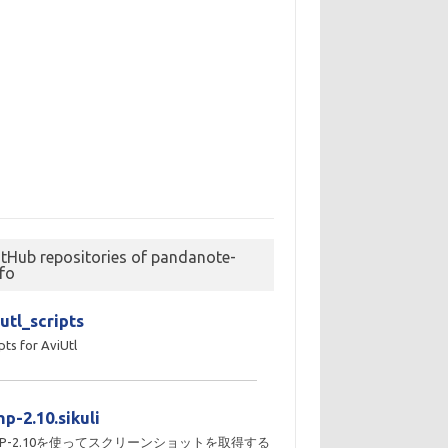
itHub repositories of pandanote-
nfo
utl_scripts
pts for AviUtl
p-2.10.sikuli
MP-2.10を使ってスクリーンショットを取得する