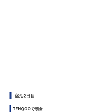
宿泊2日目
TENQOOで朝食