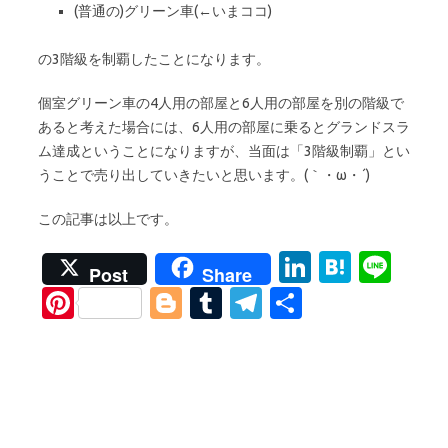
(普通の)グリーン車(←いまココ)
の3階級を制覇したことになります。
個室グリーン車の4人用の部屋と6人用の部屋を別の階級で
あると考えた場合には、6人用の部屋に乗るとグランドスラ
ム達成ということになりますが、当面は「3階級制覇」とい
うことで売り出していきたいと思います。(｀・ω・´)
この記事は以上です。
Li
H
Li
Post
Share
n
at
n
Pi
Bl
T
T
S
k
e
e
nt
o
u
el
h
e
n
er
g
m
e
ar
dI
a
es
g
bl
gr
e
n
t
er
r
a