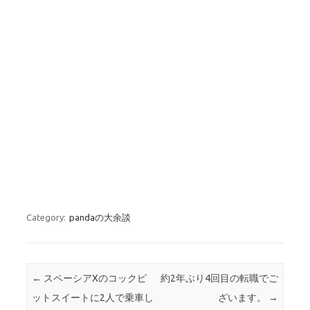
Category:
pandaの大余談
Post navigation
←
スペーシアXのコックピ
約2年ぶり4回目の転職でご
ットスイートに2人で乗車し
ざいます。
→