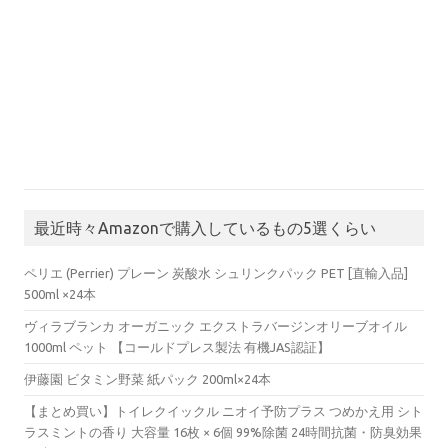
最近時々Amazonで購入しているもの5選くらい
ペリエ (Perrier) プレーン 炭酸水 シュリンクパック PET [直輸入品]
500ml ×24本
ヴィラブランカ オーガニック エクストラバージンオリーブオイル
1000ml ペット 【コールドプレス製法 有機JAS認証】
伊藤園 ビタミン野菜 紙パック 200ml×24本
【まとめ買い】トイレクイックル ニオイ予防プラス つめかえ用 シト
ラスミントの香り 大容量 16枚 × 6個 99%除菌 24時間抗菌・防臭効果