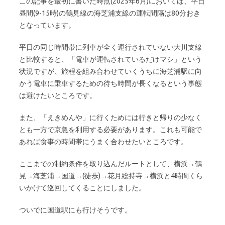
この記事を最初に書いた時点(2025年6月)においては、平日
昼間(9-15時)の鶴見線の海芝浦支線の運転間隔は80分おき
となっています。
平日の同じ時間帯に列車が全く運行されていない大川支線
と比較すると、「電車が運転されているだけマシ」という
状況ですが、旅程を組み合わせていくうちに海芝浦駅に向
かう電車に乗車するための待ち時間が長くなるという事態
は避けたいところです。
また、「えきめんや」に行くためには行きと帰りの少なく
とも一方で京急を利用する必要があります。これも可能で
あれば食事の時間帯にうまく合わせたいところです。
ここまでの制約条件を取り込んだルートとして、横浜→鶴
見→海芝浦→国道→(徒歩)→花月総持寺→横浜と4時間くら
いかけて巡回してくることにしました。
ついでに国道駅にも行けそうです。