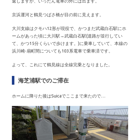
返しますが、いったん電車の外には出ます。
京浜運河と鶴見つばさ橋が目の前に見えます。
大川支線はクモハ12形が現役で、かつまだ武蔵白石駅にホ
ームがあった頃に大川駅→武蔵白石駅(道路が並行してい
て、かつ15分くらいで歩けます。)に乗車していて、本線の
浜川崎-扇町間についても103系電車で乗車済です。
よって、これにて鶴見線は全線完乗となりました。
海芝浦駅でのご滞在
ホームに降りた後はSuicaでここまで来たので…