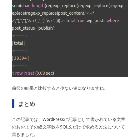
sum
(
char_length
(regexp_replace(regexp_replace(regexp_r
eplace(regexp_replace(post_content,’
<
.
+
?
>
‘,”),’’,”),’
&
.
+
?;’,’_’),’\s
+
’,”))) 
as
 total 
from
 wp_posts 
where
post_status
=
+
——
-
+
|
 total 
|
+
——
-
+
|
38594
|
+
——
-
+
1
row
in
set
 (
0.08
 sec)
前節の結果と比較すると少ない値になりますね。
まとめ
この記事では、WordPressに記事として書かれている文章
のおおよその総文字数をSQL文だけで求める方法について
書きました。