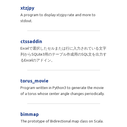
xtzjpy
A program to display xtzjpy rate and more to
stdout.
ctssaddin
Excelで選択したセルまたは行に入力されている文字
列からSQLite3用のテーブル作成用のSQL文を出力す
るExcelのアドイン。
torus_movie
Program written in Python3 to generate the movie
of a torus whose center angle changes periodically.
bimmap
The prototype of Bidirectional map class on Scala.