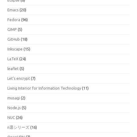
Emacs
(20)
Fedora
(96)
GIMP
(5)
GitHub
(18)
Inkscape
(15)
LaTeX
(24)
leaflet
(5)
Let's encrypt
(7)
Living Interior for Information Technology
(11)
musagi
(2)
Node.js
(5)
NUC
(26)
n選シリーズ
(16)
OpenVPN
(7)