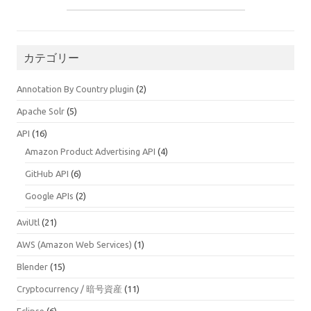
カテゴリー
Annotation By Country plugin
(2)
Apache Solr
(5)
API
(16)
Amazon Product Advertising API
(4)
GitHub API
(6)
Google APIs
(2)
AviUtl
(21)
AWS (Amazon Web Services)
(1)
Blender
(15)
Cryptocurrency / 暗号資産
(11)
Eclipse
(6)