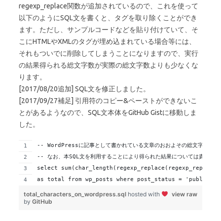
regexp_replace関数が追加されているので、これを使って
以下のようにSQL文を書くと、タグを取り除くことができ
ます。ただし、サンプルコードなどを貼り付けていて、そ
こにHTMLやXMLのタグが埋め込まれている場合等には、
それもついでに削除してしまうことになりますので、実行
の結果得られる総文字数が実際の総文字数よりも少なくな
ります。
[2017/08/20追加] SQL文を修正しました。
[2017/09/27補足] 引用符のコピー&ペーストができないこ
とがあるようなので、SQL文本体をGitHub Gistに移動しま
した。
-- WordPressに記事として書かれている文章のおおよその総文字数を求
-- なお、本SQL文を利用することにより得られた結果については責任は
select sum(char_length(regexp_replace(regexp_replace(
as total from wp_posts where post_status = 'publish' 
total_characters_on_wordpress.sql
hosted with
view raw
by
GitHub