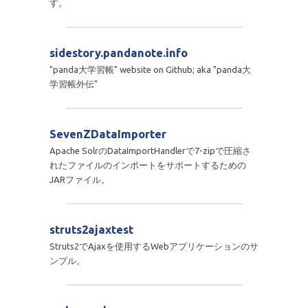
す。
sidestory.pandanote.info
"panda大学習帳" website on Github; aka "panda大
学習帳外伝"
SevenZDataImporter
Apache SolrのDataImportHandlerで7-zipで圧縮さ
れたファイルのインポートをサポートするための
JARファイル。
struts2ajaxtest
Struts2でAjaxを使用するWebアプリケーションのサ
ンプル。