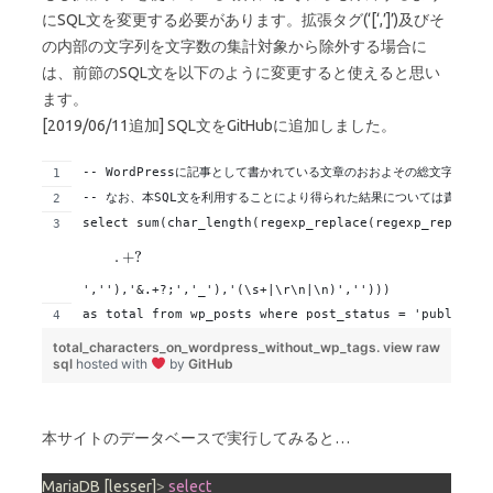
にSQL文を変更する必要があります。拡張タグ(‘[‘,’]’)及びそ
の内部の文字列を文字数の集計対象から除外する場合に
は、前節のSQL文を以下のように変更すると使えると思い
ます。
[2019/06/11追加] SQL文をGitHubに追加しました。
-- WordPressに記事として書かれている文章のおおよその総文字数を求
-- なお、本SQL文を利用することにより得られた結果については責任は
select sum(char_length(regexp_replace(regexp_replace(
',''),'&.+?;','_'),'(\s+|\r\n|\n)',''))) 
as total from wp_posts where post_status = 'publish' 
total_characters_on_wordpress_without_wp_tags.
view raw
sql
hosted with
by
GitHub
本サイトのデータベースで実行してみると…
MariaDB [lesser]
>
select