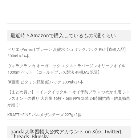
最近時々Amazonで購入しているもの5選くらい
ペリエ (Perrier) プレーン 炭酸水 シュリンクパック PET [直輸入品]
500ml ×24本
ヴィラブランカ オーガニック エクストラバージンオリーブオイル
1000ml ペット 【コールドプレス製法 有機JAS認証】
伊藤園 ビタミン野菜 紙パック 200ml×24本
【まとめ買い】トイレクイックル ニオイ予防プラス つめかえ用 シト
ラスミントの香り 大容量 16枚 × 6個 99%除菌 24時間抗菌・防臭効果
が続く!
KRAFTHEINZ パルメザンチーズ 227g×2個
panda大学習帳大公式アカウント on X(ex. Twitter),
Threads, Bluesky