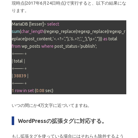
現時点(2017年6月24日時点)で実行すると、以下の結果にな
ります。
MariaDB [lesser]
>
select
sum
(
char_length
(regexp_replace(regexp_replace(regexp_r
eplace(post_content,’
<
.
+
?
>
‘,”),’
&
.
+
?;’,’_’),’\s
+
’,”))) 
as
 total 
from
 wp_posts 
where
 post_status
=
+
——
-
+
|
 total 
|
+
——
-
+
|
38839
|
+
——
-
+
1
row
in
set
 (
0.08
 sec)
いつの間にか4万文字に近づいてますね。
WordPressの拡張タグに対応する。
もし拡張タグを使っている場合にはそれらも除外するよう