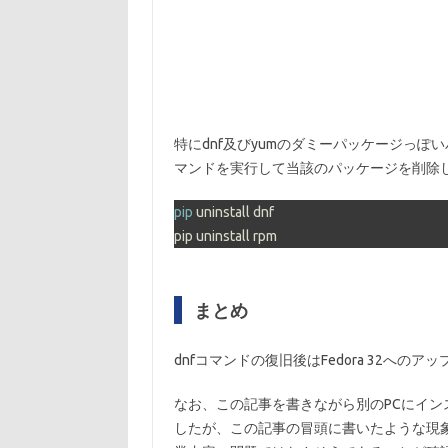
特にdnf及びyumのダミーパッケージっ
マンドを実行して当該のパッケージを削除
pip
 uninstall dnf

pip uninstall rpm
まとめ
dnfコマンドの復旧後はFedora 32への
なお、この記事を書きながら別のPCにインスト
したが、この記事の冒頭に書いたような現