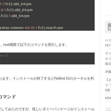
1
-
7
7
.
0
-
1
3
.fc32.
1
s-extras-common-
4
.
0
.
10
-
1
.fc32.noarch.rpm
ペリ
、root権限で以下のコマンドを実行します。
PET
ヴ
er=32
オリ
製法
伊藤
ます。インストールが終了するとFedora 32のカーネルを利
【
ス 
6個
コマンド
KR
実行してみたのですが、怪しいダミーパッケージがインストール