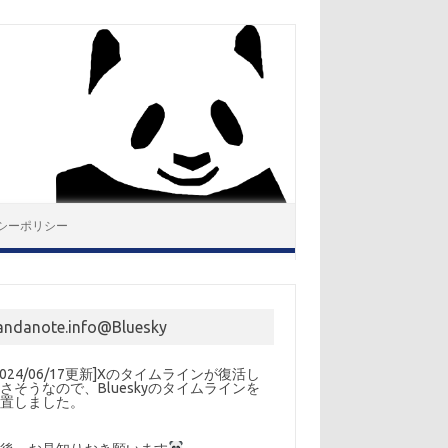
シーポリシー
andanote.info@Bluesky
2024/06/17更新]Xのタイムラインが復活し
さそうなので、Blueskyのタイムラインを
設置しました。