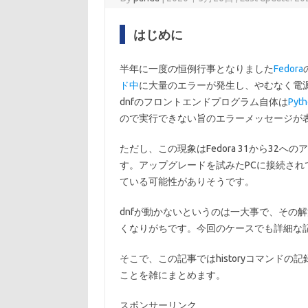
はじめに
半年に一度の恒例行事となりました
Fedora
ド中
に大量のエラーが発生し、やむなく電源
dnfのフロントエンドプログラム自体は
Pyt
ので実行できない旨のエラーメッセージが
ただし、この現象はFedora 31から3
す。アップグレードを試みたPCに接続され
ている可能性がありそうです。
dnfが動かないというのは一大事で、その
くなりがちです。今回のケースでも詳細な
そこで、この記事ではhistoryコマンド
ことを雑にまとめます。
スポンサーリンク