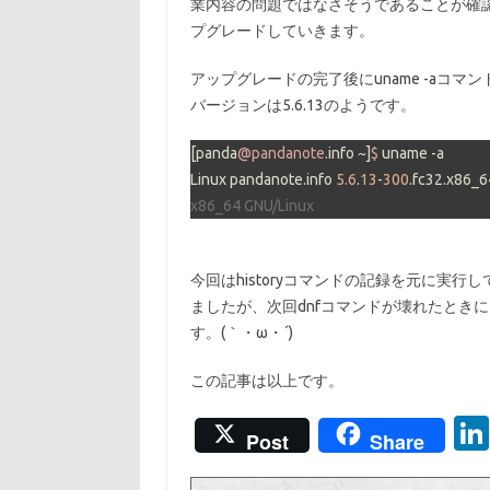
業内容の問題ではなさそうであることが確認できた
プグレードしていきます。
アップグレードの完了後にuname -aコ
バージョンは5.6.13のようです。
[panda
@pandanote
.info ~]
$ 
uname -a

Linux pandanote.info 
5.6
.
13
-
300
.fc32.x86_6
x86_64 GNU/Linux
今回はhistoryコマンドの記録を元に実
ましたが、次回dnfコマンドが壊れたとき
す。(｀・ω・´)
この記事は以上です。
Post
Share