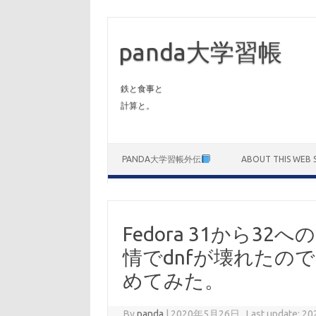
panda大学習帳
鉄と食事と
計算と。
Skip to content
PANDA大学習帳外伝
ABOUT THIS WEB S
Fedora 31から3
情でdnfが壊れたの
めてみた。
By
panda
|
2020年5月26日 , Last update: 