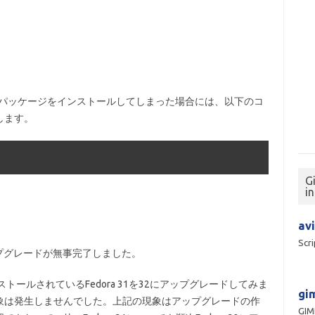
ぽいパッケージをインストールしてしまった場合には、以下のコ
します。
G
i
avi
Scri
アップグレードが無事完了しました。
ールされているFedora 31を32にアップグレードしてみま
gim
象は発生しませんでした。上記の現象はアップグレードの作
GI