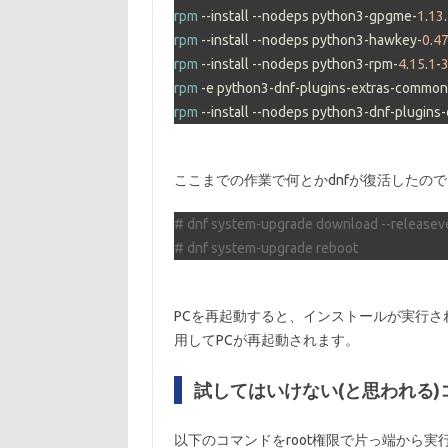
rpm
 --install --nodeps python3-gpgme-
1
.
13
.
rpm
 --install --nodeps python3-hawkey-
0
.
4
rpm
 --install --nodeps python3-rpm-
4
.
15
.
1
-
rpm
rpm
 --install --nodeps python3-dnf-plugin
ここまでの作業で何とかdnfが復活したので
# dnf system-upgrade download --releasev
# dnf system-upgrade reboot
PCを再起動すると、インストールが実行され
用してPCが再起動されます。
試してはいけない(と思われる)
以下のコマンドをroot権限で片っ端から