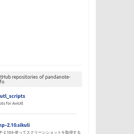
itHub repositories of pandanote-
nfo
utl_scripts
pts for AviUtl
p-2.10.sikuli
MP-2.10を使ってスクリーンショットを取得する