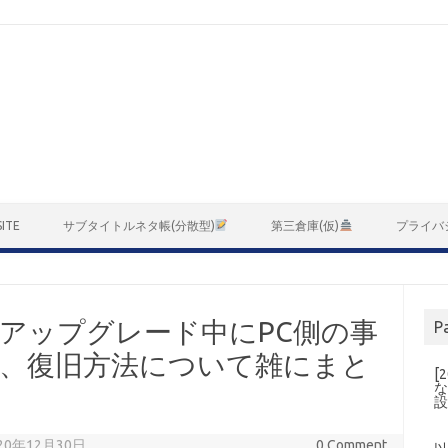
ITE
サブタイトルネタ帳(分散型)
第三倉庫(仮)
プライバ
2へのアップグレード中にPC側の事
P
で、復旧方法について雑にまと
[
な
2020年12月30日
0 Comment