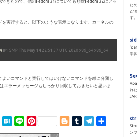
ので、他のFedora 31についても順次Fedora 32にアッ
ため
2.
す
マンドを実行すると、以下のような表示になります。カーネルの
si
"pa
4 
#1 SMP Thu May 14 22:51:37 UTC 2020 x86_64 x86_64 
学習
Se
行してよいコマンドと実行してはいけないコマンドを雑に分類し
Apa
にはエラーメッセージもしっかり回収しておきたいと思いま
れ
JA
st
Li
H
Li
Pi
Bl
T
T
S
St
n
at
n
nt
o
u
el
h
ン