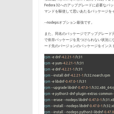
Fedora 32へのアップグレードに必要なパ
マンドを駆使して思いあたるパッケージを
--nodepsオプション最強です。
また、同名のパッケージでアップグレード
で依存パッケージを見つけられない状況に
ード先のバージョンのパッケージをインス
rpm
 -e dnf-
4
.
2
.
21
-
1
rpm
 -e yum-
4
.
2
.
21
-
1
rpm
 -e dnf-
4
.
2
.
21
-
1
rpm
 --install dnf-
4
.
2
.
21
-
1
rpm
 -e libdnf-
0
.
47
.
0
-
1
rpm
 --upgrade libdnf-
0
.
47
.
0
-
1
rpm
 -e python3-dnf-plugin-extras-common-
rpm
 --erase --nodeps libdnf-
0
.
47
.
0
-
1
rpm
 --install --nodeps libdnf-
0
.
47
.
0
-
1
rpm
 --install --nodeps python3-libdnf-
0
.
47
.
0