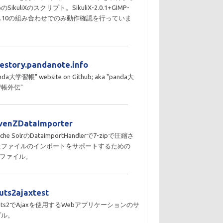
のSikuliXのスクリプト。SikuliX-2.0.1+GIMP-
10.10の組み合わせでのみ動作確認を行っていま
。
destory.pandanote.info
nda大学習帳" website on Github; aka "panda大
帳外伝"
venZDataImporter
che SolrのDataImportHandlerで7-zipで圧縮さ
たファイルのインポートをサポートするための
Rファイル。
ruts2ajaxtest
ruts2でAjaxを使用するWebアプリケーションのサ
プル。