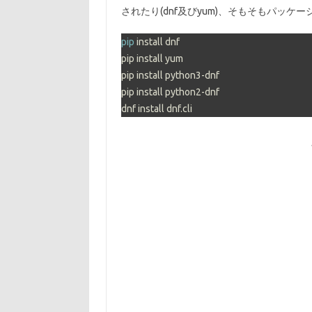
されたり(dnf及びyum)、そもそもパッ
pip
 install dnf

pip install yum

pip install python3-dnf

pip install python2-dnf

dnf install dnf.cli