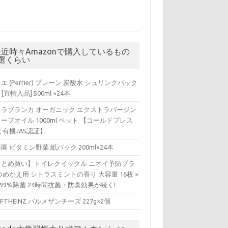
最近時々Amazonで購入しているもの
5選くらい
エ (Perrier) プレーン 炭酸水 シュリンクパック
 [直輸入品] 500ml ×24本
ィラブランカ オーガニック エクストラバージン
ーブオイル 1000ml ペット 【コールドプレス
 有機JAS認証】
園 ビタミン野菜 紙パック 200ml×24本
まとめ買い】トイレクイックル ニオイ予防プラ
つめかえ用 シトラスミントの香り 大容量 16枚 ×
 99%除菌 24時間抗菌・防臭効果が続く!
AFTHEINZ パルメザンチーズ 227g×2個