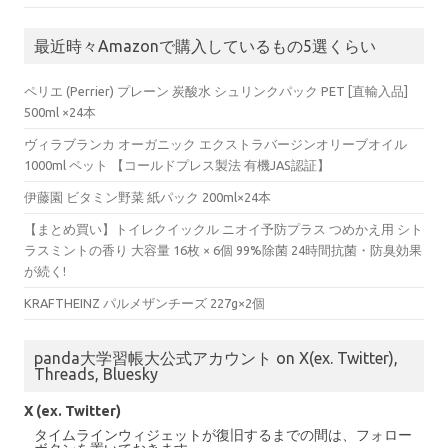
最近時々Amazonで購入しているもの5選くらい
ペリエ (Perrier) プレーン 炭酸水 シュリンクパック PET [直輸入品]
500ml ×24本
ヴィラブランカ オーガニック エクストラバージンオリーブオイル
1000ml ペット 【コールドプレス製法 有機JAS認証】
伊藤園 ビタミン野菜 紙パック 200ml×24本
【まとめ買い】トイレクイックル ニオイ予防プラス つめかえ用 シト
ラスミントの香り 大容量 16枚 × 6個 99%除菌 24時間抗菌・防臭効果
が続く!
KRAFTHEINZ パルメザンチーズ 227g×2個
panda大学習帳大公式アカウント on X(ex. Twitter),
Threads, Bluesky
X (ex. Twitter)
タイムラインウィジェットが復旧するまでの間は、フォロー