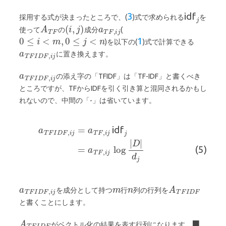
採用する式が決まったところで、(
)式で求められる
を
3
idf
使って
の
成分
(
)を以下の(
)式で計算できる
1
に置き換えます。
の添え字の「TFIDF」は「TF-IDF」と書くべき
ところですが、TFからIDFを引く引き算と混同されるかもし
れないので、中間の「-」は省いています。
idf
(5)
を成分として持つ
行
列の行列を
と書くことにします。
がベクトル化の結果を表す行列になります。