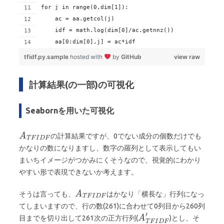
for j in range(0,dim[1]):
    ac = aa.getcol(j)
    idf = math.log(dim[0]/ac.getnnz())
    aa[0:dim[0],j] = ac*idf
tfidf.py.sample
hosted with
by
GitHub
view raw
計算結果(の一部)の可視化
Seabornを用いた可視化
の計算結果ですが、0でない成分の個数だけでも
かなりの数になりますし、数字の羅列として表示してもい
まいちイメージがつかみにくそうなので、視覚的にわかり
やすい形で表現できないか考えます。
そうは言っても、
はかなり「横長な」行列になっ
てしまいますので、行の数(261)に合わせて0列目から260列
目までを切り出して261次の正方行列(
)とし、そ