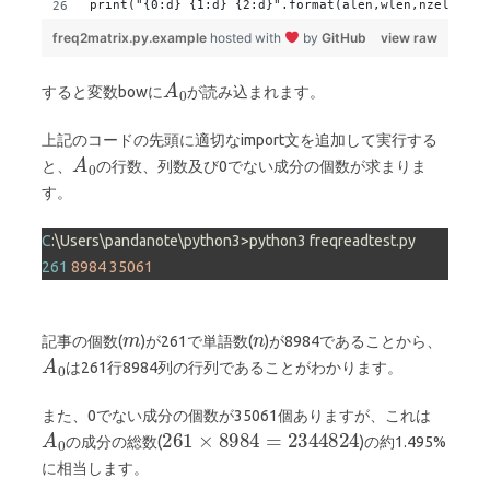
print("{0:d} {1:d} {2:d}".format(alen,wlen,nzelemnum
freq2matrix.py.example
hosted with
by
GitHub
view raw
すると変数bowに
が読み込まれます。
上記のコードの先頭に適切なimport文を追加して実行する
と、
の行数、列数及び0でない成分の個数が求まりま
す。
C
261
8984
35061
記事の個数(
)が261で単語数(
)が8984であることから、
は261行8984列の行列であることがわかります。
また、0でない成分の個数が35061個ありますが、これは
の成分の総数(
)の約1.495%
に相当します。