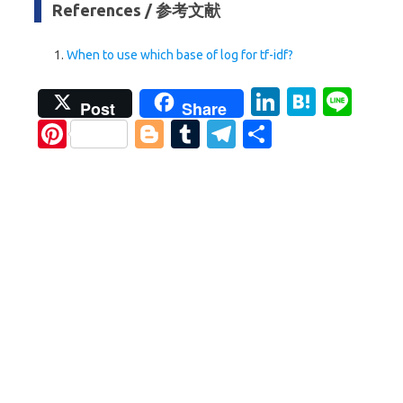
References / 参考文献
When to use which base of log for tf-idf?
Li
H
Li
Post
Share
n
at
n
Pi
Bl
T
T
S
k
e
e
nt
o
u
el
h
e
n
er
g
m
e
ar
dI
a
es
g
bl
gr
e
n
t
er
r
a
m