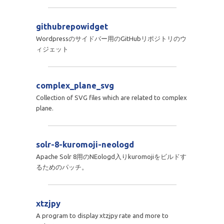
githubrepowidget
Wordpressのサイドバー用のGitHubリポジトリのウ
ィジェット
complex_plane_svg
Collection of SVG files which are related to complex
plane.
solr-8-kuromoji-neologd
Apache Solr 8用のNEologd入りkuromojiをビルドす
るためのパッチ。
xtzjpy
A program to display xtzjpy rate and more to