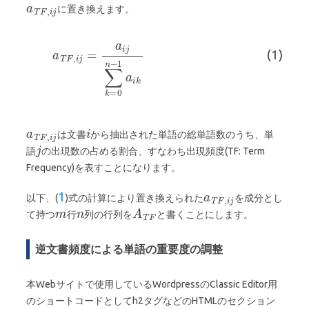
に置き換えます。
(1)
は文書
から抽出された単語の総単語数のうち、単
語
の出現数の占める割合、すなわち出現頻度(TF: Term
Frequency)を表すことになります。
以下、(
)式の計算により置き換えられた
を成分とし
1
て持つ
行
列の行列を
と書くことにします。
逆文書頻度による単語の重要度の調整
本Webサイトで使用しているWordpressのClassic Editor用
のショートコードとしてh2タグなどのHTMLのセクション