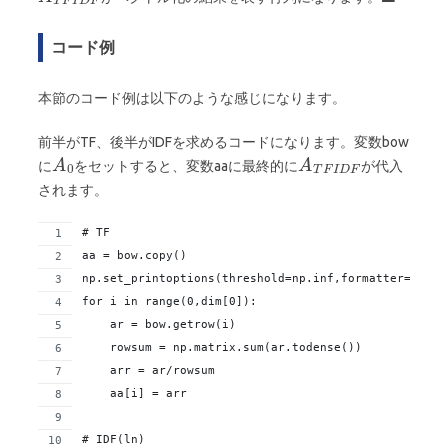
コード例
本節のコード例は以下のような感じになります。
前半がTF、後半がIDFを求めるコードになります。変数bow
に
をセットすると、変数aaに最終的に
が代入
されます。
# TF
aa = bow.copy()
np.set_printoptions(threshold=np.inf,formatter={'flo
for i in range(0,dim[0]):
    ar = bow.getrow(i)
    rowsum = np.matrix.sum(ar.todense())
    arr = ar/rowsum
    aa[i] = arr
# IDF(ln)