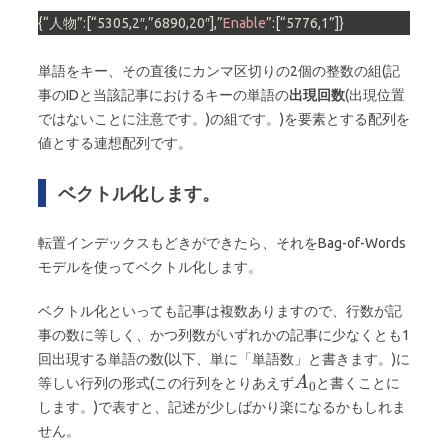
{“人物”:
[“5305,2″,”6890,20″]
,”
Enable
”:
[“5776,1”]
}
単語をキー、その直後にカンマ区切りの2個の整数の組(記
事のIDと当該記事におけるキーの単語の
出現回数
(出現位置
ではないことに注意です。)の組です。)を要素とする配列を
値とする連想配列です。
ベクトル化します。
転置インデックスもどきができたら、それをBag-of-Words
モデルを使ってベクトル化します。
ベクトル化といっても記事は複数ありますので、行数が記
事の数に等しく、かつ列数がいずれかの記事に少なくとも1
回出現する単語の数(以下、単に「単語数」と書きます。)に
等しい行列の形式(この行列をとりあえず
と書くことに
します。)で表すと、記述が少しばかり楽になるかもしれま
せん。