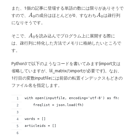
また、1個の記事に登場する単語の数には限りがありそうで
すので、
の成分はほとんどが0、すなわち
は疎行列
になりそうです。
そこで、
を読み込んでプログラム上に展開する際に
は、疎行列に特化した方法でメモリに格納したいところで
す。
Python3で以下のようなコードを書いてみます(import文は
省略していますが、lil_matrixのimportが必要です)。なお、
1行目の変数inputfileには前節の転置インデックスもどきの
ファイル名を指定します。
with open(inputfile, encoding='utf-8') as fh:
    freqlist = json.load(fh)
words = []
articleids = []