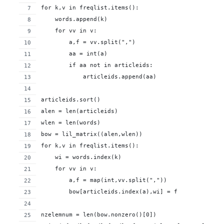
for k,v in freqlist.items():
    words.append(k)
    for vv in v:
        a,f = vv.split(",")
        aa = int(a)
        if aa not in articleids:
            articleids.append(aa)
articleids.sort()
alen = len(articleids)
wlen = len(words)
bow = lil_matrix((alen,wlen))
for k,v in freqlist.items():
    wi = words.index(k)
    for vv in v:
        a,f = map(int,vv.split(","))
        bow[articleids.index(a),wi] = f
nzelemnum = len(bow.nonzero()[0])