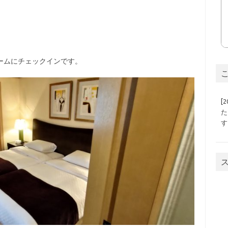
ームにチェックインです。
こ
[
た
す