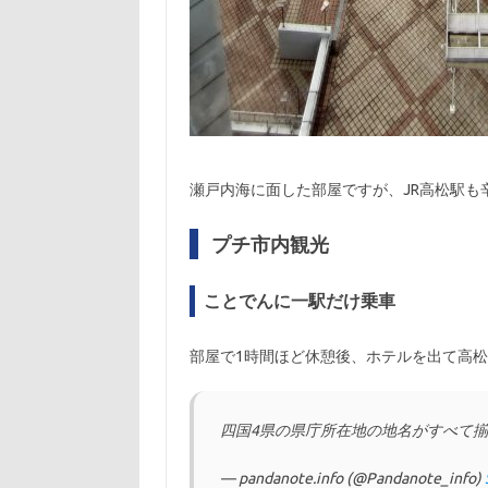
瀬戸内海に面した部屋ですが、JR高松駅も
プチ市内観光
ことでんに一駅だけ乗車
部屋で1時間ほど休憩後、ホテルを出て高
四国4県の県庁所在地の地名がすべて
— pandanote.info (@Pandanote_info)