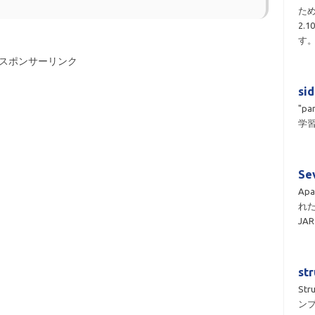
ため
2.
す
スポンサーリンク
si
"pa
学習
Se
Apa
れ
JA
st
St
ン