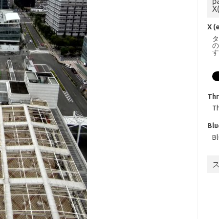
p
X
X (
Th
T
Blu
B