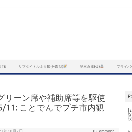
ITE
サブタイトルネタ帳(分散型)
第三倉庫(仮)
プライバ
望グリーン席や補助席等を駆使
P
/11: ことでんでプチ市内観
[
な
2023年10月7日
0 Comment