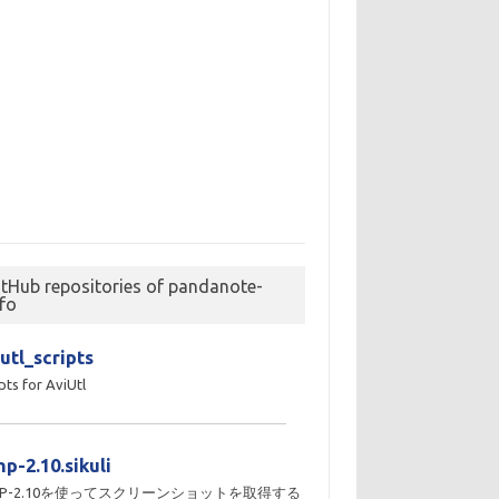
itHub repositories of pandanote-
nfo
utl_scripts
pts for AviUtl
p-2.10.sikuli
MP-2.10を使ってスクリーンショットを取得する