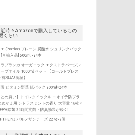
最近時々Amazonで購入しているもの
5選くらい
エ (Perrier) プレーン 炭酸水 シュリンクパック
 [直輸入品] 500ml ×24本
ィラブランカ オーガニック エクストラバージン
ーブオイル 1000ml ペット 【コールドプレス
 有機JAS認証】
園 ビタミン野菜 紙パック 200ml×24本
まとめ買い】トイレクイックル ニオイ予防プラ
つめかえ用 シトラスミントの香り 大容量 16枚 ×
 99%除菌 24時間抗菌・防臭効果が続く!
AFTHEINZ パルメザンチーズ 227g×2個