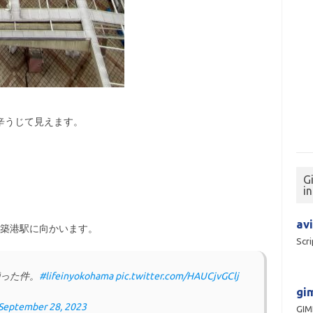
辛うじて見えます。
G
i
avi
松築港駅に向かいます。
Scri
揃った件。
#lifeinyokohama
pic.twitter.com/HAUCjvGClj
gim
September 28, 2023
GI