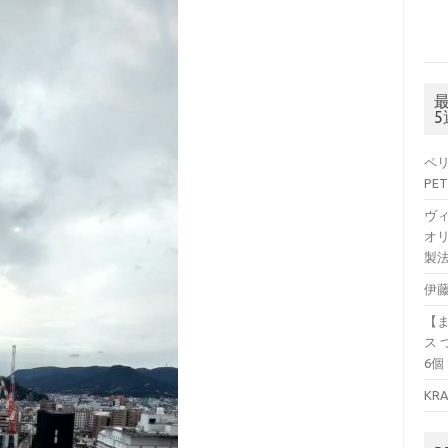
ペリ
PET
ヴ
オリ
製法
伊藤
【
ス 
6個
KR