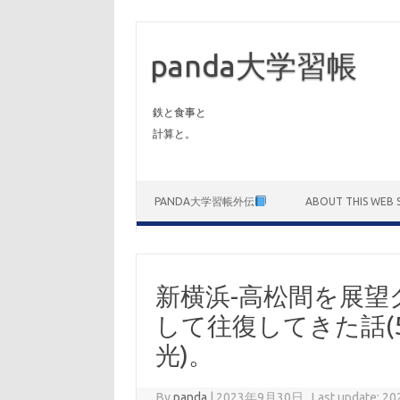
panda大学習帳
鉄と食事と
計算と。
Skip to content
PANDA大学習帳外伝
ABOUT THIS WEB S
新横浜-高松間を展
して往復してきた話(5
光)。
By
panda
|
2023年9月30日 , Last update: 