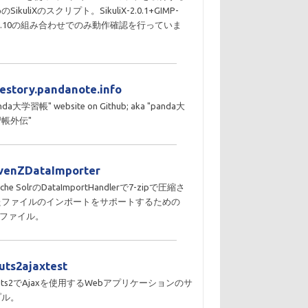
のSikuliXのスクリプト。SikuliX-2.0.1+GIMP-
10.10の組み合わせでのみ動作確認を行っていま
。
destory.pandanote.info
nda大学習帳" website on Github; aka "panda大
帳外伝"
venZDataImporter
che SolrのDataImportHandlerで7-zipで圧縮さ
たファイルのインポートをサポートするための
Rファイル。
ruts2ajaxtest
ruts2でAjaxを使用するWebアプリケーションのサ
プル。