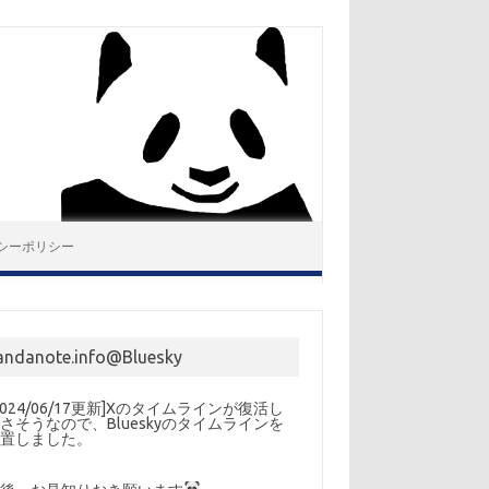
シーポリシー
andanote.info@Bluesky
2024/06/17更新]Xのタイムラインが復活し
さそうなので、Blueskyのタイムラインを
設置しました。